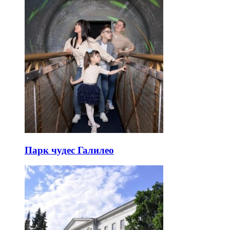
Парк чудес Галилео