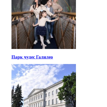
Парк чудес Галилео