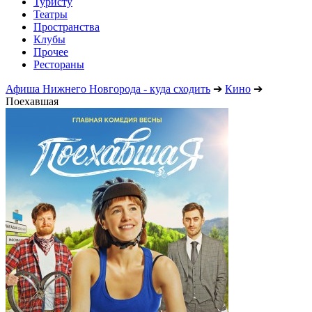
Туристу
Театры
Пространства
Клубы
Прочее
Рестораны
Афиша Нижнего Новгорода - куда сходить
➔
Кино
➔
Поехавшая