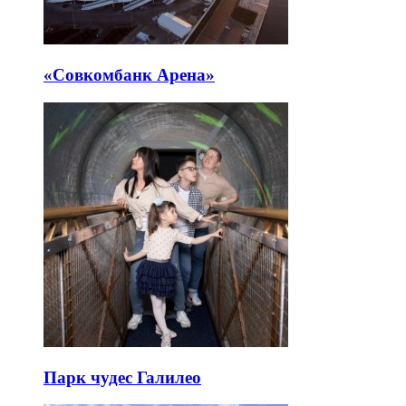
«Совкомбанк Арена⁠»
Парк чудес Галилео