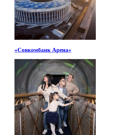
«Совкомбанк Арена⁠»