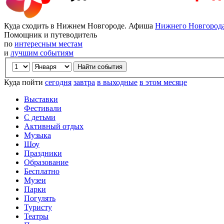
Куда сходить в Нижнем Новгороде. Афиша
Нижнего Новгород
Помощник и путеводитель
по
интересным местам
и
лучшим событиям
Куда пойти
сегодня
завтра
в выходные
в этом месяце
Выставки
Фестивали
С детьми
Активный отдых
Музыка
Шоу
Праздники
Образование
Бесплатно
Музеи
Парки
Погулять
Туристу
Театры