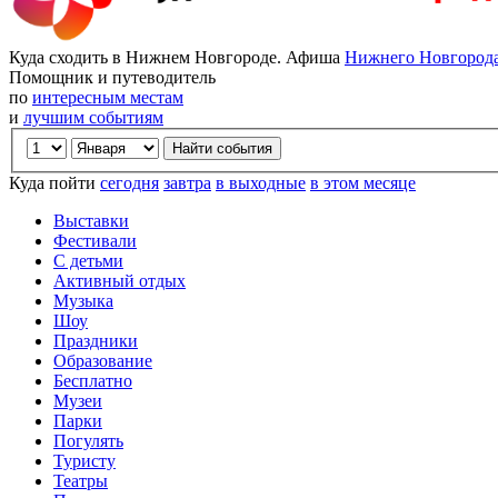
Куда сходить в Нижнем Новгороде. Афиша
Нижнего Новгород
Помощник и путеводитель
по
интересным местам
и
лучшим событиям
Куда пойти
сегодня
завтра
в выходные
в этом месяце
Выставки
Фестивали
С детьми
Активный отдых
Музыка
Шоу
Праздники
Образование
Бесплатно
Музеи
Парки
Погулять
Туристу
Театры