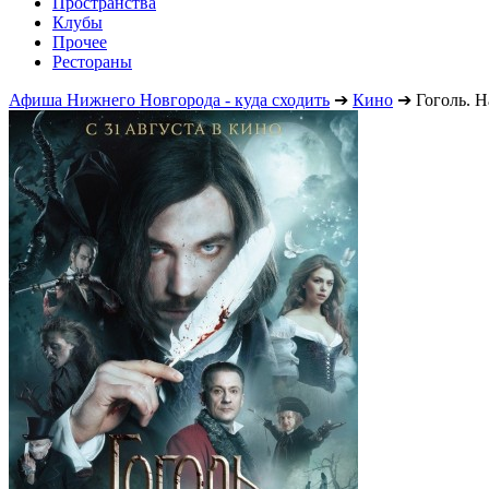
Пространства
Клубы
Прочее
Рестораны
Афиша Нижнего Новгорода - куда сходить
➔
Кино
➔
Гоголь. Н