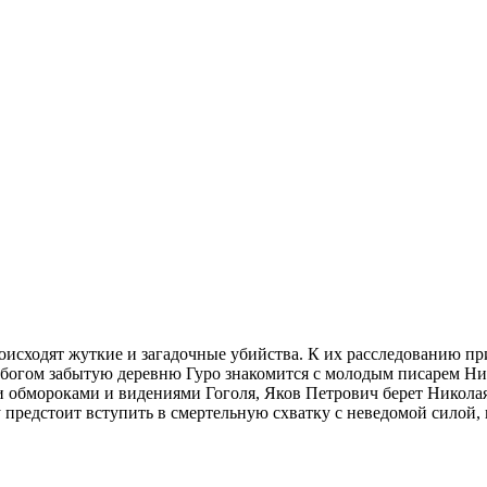
роисходят жуткие и загадочные убийства. К их расследованию п
в богом забытую деревню Гуро знакомится с молодым писарем Ни
обмороками и видениями Гоголя, Яков Петрович берет Николая 
 предстоит вступить в смертельную схватку с неведомой силой,