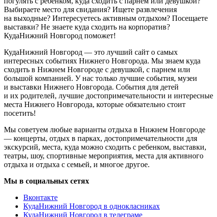
погулять с ребенком, куда сходить с парнем или девушкой?
Выбираете место для свидания? Ищете развлечения
на выходные? Интересуетесь активным отдыхом? Посещаете
выставки? Не знаете куда сходить на корпоратив?
КудаНижний Новгород поможет!
КудаНижний Новгород — это лучший сайт о самых
интересных событиях Нижнего Новгорода. Мы знаем куда
сходить в Нижнем Новгороде с девушкой, с парнем или
большой компанией. У нас только лучшие события, музеи
и выставки Нижнего Новгорода. События для детей
и их родителей, лучшие достопримечательности и интересные
места Нижнего Новгорода, которые обязательно стоит
посетить!
Мы советуем любые варианты отдыха в Нижнем Новгороде
— концерты, отдых в парках, достопримечательности для
экскурсий, места, куда можно сходить с ребенком, выставки,
театры, шоу, спортивные мероприятия, места для активного
отдыха и отдыха с семьей, и многое другое.
Мы в социальных сетях
Вконтакте
КудаНижний Новгород в однокласниках
КудаНижний Новгород в телеграме