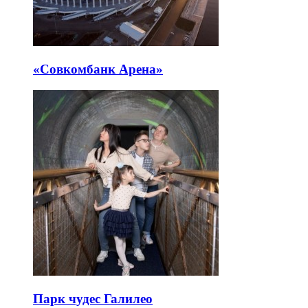
«Совкомбанк Арена⁠»
Парк чудес Галилео