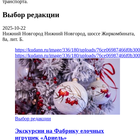
транспорта.
Выбор редакции
2025-10-22
Нижний Новгород
Нижний Новгород, шоссе Жиркомбината,
8а, лит. Б.
https://kudann.ru/image/336/180/uploads/76ce06987466f0b30
https://kudann.ru/image/336/180/uploads/76ce06987466f0b30
Выбор редакции
Экскурсии на Фабрику елочных
игрушек «Ариель»