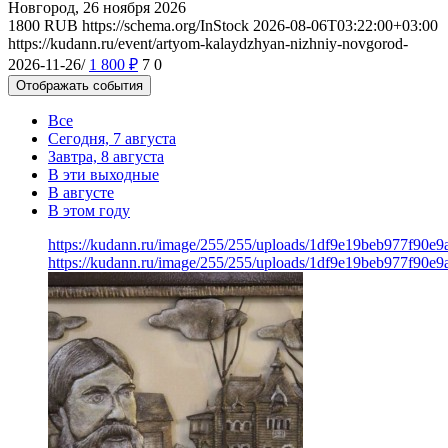
Новгород, 26 ноября 2026
1800
RUB
https://schema.org/InStock
2026-08-06T03:22:00+03:00
https://kudann.ru/event/artyom-kalaydzhyan-nizhniy-novgorod-
2026-11-26/
1 800
₽
7
0
Отображать события
Все
Сегодня, 7 августа
Завтра, 8 августа
В эти выходные
В августе
В этом году
https://kudann.ru/image/255/255/uploads/1df9e19beb977f90e
https://kudann.ru/image/255/255/uploads/1df9e19beb977f90e