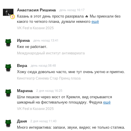
Анастасия Ришина
день назад 16:17
Казань в этот день просто разорвала 🔥 Мы приехали без
какого то четкого плана, думали немного
ещё
VK Fest в Казани 2025
Ирина
день назад 13:41
Кже не работает.
Международный институт антиквариата
Вера
день назад 08:48
Хожу сюда довольно часто, мне тут очень уютно и приятно.
Кинотеатр Синема Стар Принц плаза
Марина
2 дня назад 16:25
Шли пешком через мост от Кремля, вид открывается
шикарный на фестивальную площадку. Федука
ещё
VK Fest в Казани 2025
Даня
2 дня назад 11:40
Много интерактива: запахи, звуки, видео; не только статика.