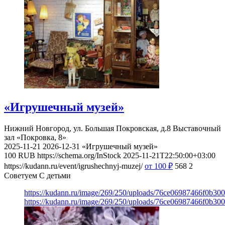
«Игрушечный музей»
Нижний Новгород, ул. Большая Покровская, д.8
Выставочный
зал «Покровка, 8»
2025-11-21
2026-12-31
«Игрушечный музей»
100
RUB
https://schema.org/InStock
2025-11-21T22:50:00+03:00
https://kudann.ru/event/igrushechnyj-muzej/
от 100
₽
568
2
Советуем С детьми
https://kudann.ru/image/269/250/uploads/76ce06987466f0b30
https://kudann.ru/image/269/250/uploads/76ce06987466f0b30