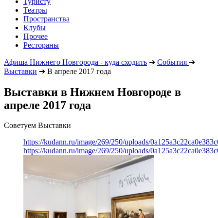
Туристу
Театры
Пространства
Клубы
Прочее
Рестораны
Афиша Нижнего Новгорода - куда сходить
➔
События
➔
Выставки
➔
В апреле 2017 года
Выставки в Нижнем Новгороде в
апреле 2017 года
Советуем Выставки
https://kudann.ru/image/269/250/uploads/0a125a3c22ca0e38
https://kudann.ru/image/269/250/uploads/0a125a3c22ca0e38