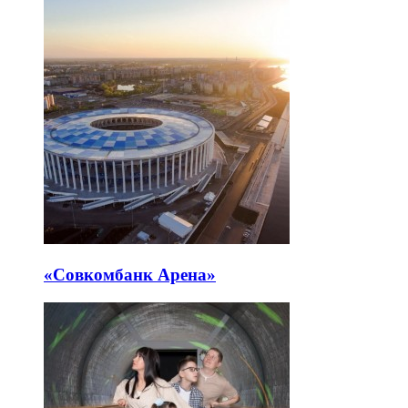
«Совкомбанк Арена⁠»