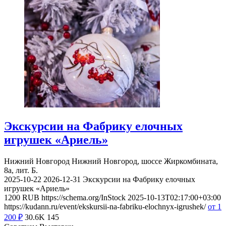
Экскурсии на Фабрику елочных
игрушек «Ариель»
Нижний Новгород
Нижний Новгород, шоссе Жиркомбината,
8а, лит. Б.
2025-10-22
2026-12-31
Экскурсии на Фабрику елочных
игрушек «Ариель»
1200
RUB
https://schema.org/InStock
2025-10-13T02:17:00+03:00
https://kudann.ru/event/ekskursii-na-fabriku-elochnyx-igrushek/
от 1
200
₽
30.6K
145