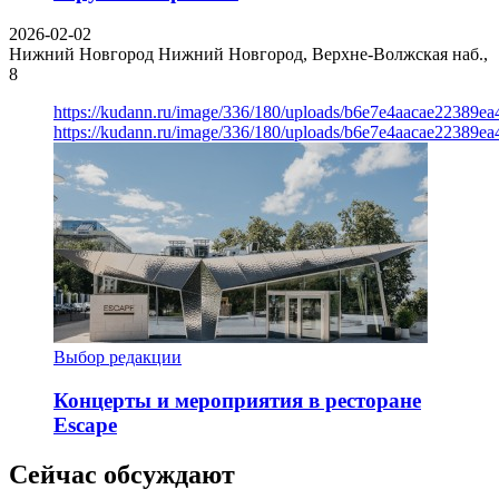
2026-02-02
Нижний Новгород
Нижний Новгород, Верхне-Волжская наб.,
8
https://kudann.ru/image/336/180/uploads/b6e7e4aacae22389e
https://kudann.ru/image/336/180/uploads/b6e7e4aacae22389e
Выбор редакции
Концерты и мероприятия в ресторане
Escape
Сейчас обсуждают