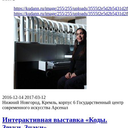
https://kudann.ru/image/255/255/uploads/3555f2e5d2b5431d2
https://kudann.ru/image/255/255/uploads/3555f2e5d2b5431d2
2016-12-14
2017-03-12
Нижний Новгород, Кремль, корпус 6
Государственный центр
современного искусства Арсенал
Интерактивная выставка «Коды.
Звуки. Знаки»