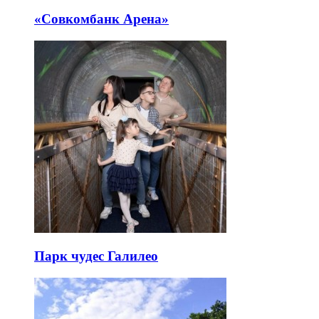
«Совкомбанк Арена⁠»
Парк чудес Галилео