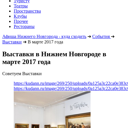
Туристу
Театры
Пространства
Клубы
Прочее
Рестораны
Афиша Нижнего Новгорода - куда сходить
➔
События
➔
Выставки
➔
В марте 2017 года
Выставки в Нижнем Новгороде в
марте 2017 года
Советуем Выставки
https://kudann.ru/image/269/250/uploads/0a125a3c22ca0e38
https://kudann.ru/image/269/250/uploads/0a125a3c22ca0e38