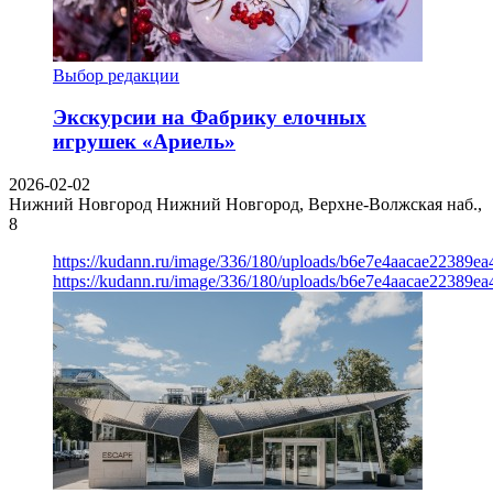
Выбор редакции
Экскурсии на Фабрику елочных
игрушек «Ариель»
2026-02-02
Нижний Новгород
Нижний Новгород, Верхне-Волжская наб.,
8
https://kudann.ru/image/336/180/uploads/b6e7e4aacae22389e
https://kudann.ru/image/336/180/uploads/b6e7e4aacae22389e