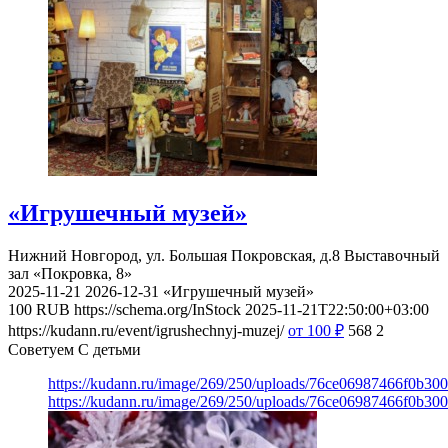
«Игрушечный музей»
Нижний Новгород, ул. Большая Покровская, д.8
Выставочный
зал «Покровка, 8»
2025-11-21
2026-12-31
«Игрушечный музей»
100
RUB
https://schema.org/InStock
2025-11-21T22:50:00+03:00
https://kudann.ru/event/igrushechnyj-muzej/
от 100
₽
568
2
Советуем С детьми
https://kudann.ru/image/269/250/uploads/76ce06987466f0b30
https://kudann.ru/image/269/250/uploads/76ce06987466f0b30