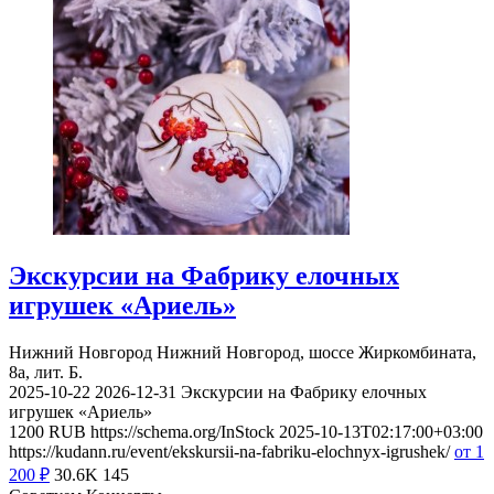
Экскурсии на Фабрику елочных
игрушек «Ариель»
Нижний Новгород
Нижний Новгород, шоссе Жиркомбината,
8а, лит. Б.
2025-10-22
2026-12-31
Экскурсии на Фабрику елочных
игрушек «Ариель»
1200
RUB
https://schema.org/InStock
2025-10-13T02:17:00+03:00
https://kudann.ru/event/ekskursii-na-fabriku-elochnyx-igrushek/
от 1
200
₽
30.6K
145