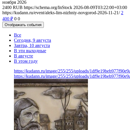
ноября 2026
2400
RUB
https://schema.org/InStock
2026-08-09T03:22:00+03:00
https://kudann.ru/event/aleks-lim-nizhniy-novgorod-2026-11-21/
2
400
₽
0
0
Отображать события
Все
Сегодня, 9 августа
Завтра, 10 августа
В эти выходные
В августе
В этом году
https://kudann.ru/image/255/255/uploads/1df9e19beb977f90e
https://kudann.ru/image/255/255/uploads/1df9e19beb977f90e