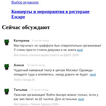
Выбор редакции
Концерты и мероприятия в ресторане
Escape
Сейчас обсуждают
Катерина
6 часов назад
Мастер-класс по граффити был отвратительно организован!
У стены просто стояла девушка и не знала
ещё
Фестиваль уличных видов спорта на ВДНХ 2026
Алеся
12 часов назад
Чудесный камерный театр в центре Москвы! Однажды
попадете туда и влюбитесь, назад дороги не будет.
ещё
Театр города М.
Татьяна
13 часов назад
Ужасная организация! Войти бысиро можно только, если у
вас вип билет за 22 тысячи. Для остальных
ещё
Фестиваль «Пикник Афиши-2026»