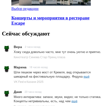
Выбор редакции
Концерты и мероприятия в ресторане
Escape
Сейчас обсуждают
Вера
2 часа назад
Хожу сюда довольно часто, мне тут очень уютно и приятно.
Кинотеатр Синема Стар Принц плаза
Марина
18 часов назад
Шли пешком через мост от Кремля, вид открывается
шикарный на фестивальную площадку. Федука
ещё
VK Fest в Казани 2025
Даня
23 часа назад
Много интерактива: запахи, звуки, видео; не только статика.
Концепты нетривиальны, есть, над чем
ещё