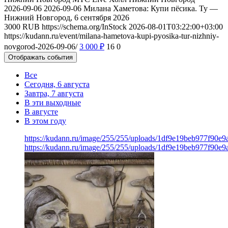
2026-09-06
2026-09-06
Милана Хаметова: Купи пёсика. Ту —
Нижний Новгород, 6 сентября 2026
3000
RUB
https://schema.org/InStock
2026-08-01T03:22:00+03:00
https://kudann.ru/event/milana-hametova-kupi-pyosika-tur-nizhniy-
novgorod-2026-09-06/
3 000
₽
16
0
Отображать события
Все
Сегодня, 6 августа
Завтра, 7 августа
В эти выходные
В августе
В этом году
https://kudann.ru/image/255/255/uploads/1df9e19beb977f90e
https://kudann.ru/image/255/255/uploads/1df9e19beb977f90e