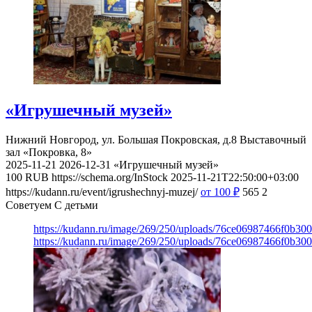
«Игрушечный музей»
Нижний Новгород, ул. Большая Покровская, д.8
Выставочный
зал «Покровка, 8»
2025-11-21
2026-12-31
«Игрушечный музей»
100
RUB
https://schema.org/InStock
2025-11-21T22:50:00+03:00
https://kudann.ru/event/igrushechnyj-muzej/
от 100
₽
565
2
Советуем С детьми
https://kudann.ru/image/269/250/uploads/76ce06987466f0b30
https://kudann.ru/image/269/250/uploads/76ce06987466f0b30