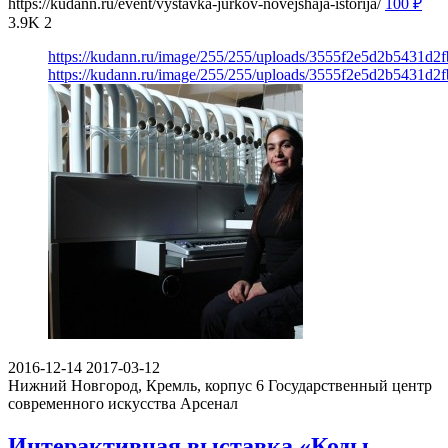
https://kudann.ru/event/vystavka-jurkov-novejshaja-istorija/
100
₽
3.9K
2
https://kudann.ru/image/255/255/uploads/3555f2e5d2b5431d2
https://kudann.ru/image/255/255/uploads/3555f2e5d2b5431d2
2016-12-14
2017-03-12
Нижний Новгород, Кремль, корпус 6
Государственный центр
современного искусства Арсенал
Интерактивная выставка «Коды.