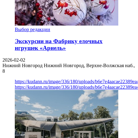
Выбор редакции
Экскурсии на Фабрику елочных
игрушек «Ариель»
2026-02-02
Нижний Новгород
Нижний Новгород, Верхне-Волжская наб.,
8
https://kudann.ru/image/336/180/uploads/b6e7e4aacae22389e
https://kudann.ru/image/336/180/uploads/b6e7e4aacae22389e