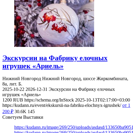
Экскурсии на Фабрику елочных
игрушек «Ариель»
Нижний Новгород
Нижний Новгород, шоссе Жиркомбината,
8а, лит. Б.
2025-10-22
2026-12-31
Экскурсии на Фабрику елочных
игрушек «Ариель»
1200
RUB
https://schema.org/InStock
2025-10-13T02:17:00+03:00
https://kudann.ru/event/ekskursii-na-fabriku-elochnyx-igrushek/
от 1
200
₽
30.6K
145
Советуем Выставки
https://kudann.ru/image/269/250/uploads/asdasd/133650ba90
https://kudann.ru/image/269/250/uploads/asdasd/133650ba90