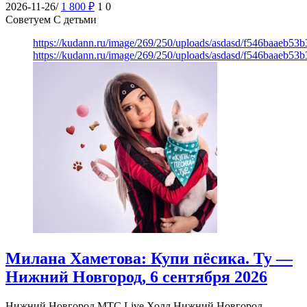
2026-11-26/
1 800
₽
1
0
Советуем С детьми
https://kudann.ru/image/269/250/uploads/asdasd/f546baaeb53
https://kudann.ru/image/269/250/uploads/asdasd/f546baaeb53
Милана Хаметова: Купи пёсика. Ту —
Нижний Новгород, 6 сентября 2026
Нижний Новгород
МТС Live Холл Нижний Новгород