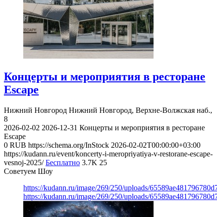
Концерты и мероприятия в ресторане
Escape
Нижний Новгород
Нижний Новгород, Верхне-Волжская наб.,
8
2026-02-02
2026-12-31
Концерты и мероприятия в ресторане
Escape
0
RUB
https://schema.org/InStock
2026-02-02T00:00:00+03:00
https://kudann.ru/event/koncerty-i-meropriyatiya-v-restorane-escape-
vesnoj-2025/
Бесплатно
3.7K
25
Советуем Шоу
https://kudann.ru/image/269/250/uploads/65589ae481796780
https://kudann.ru/image/269/250/uploads/65589ae481796780