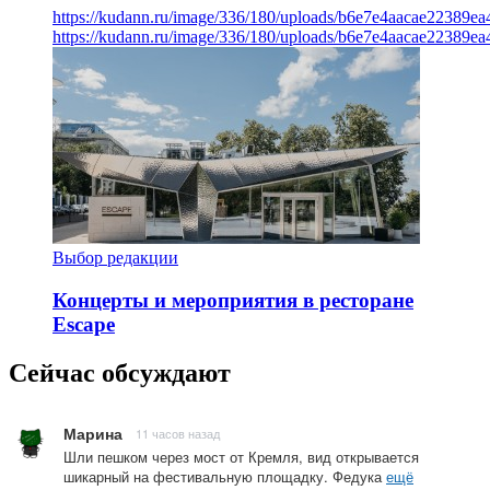
https://kudann.ru/image/336/180/uploads/b6e7e4aacae22389e
https://kudann.ru/image/336/180/uploads/b6e7e4aacae22389e
Выбор редакции
Концерты и мероприятия в ресторане
Escape
Сейчас обсуждают
Марина
11 часов назад
Шли пешком через мост от Кремля, вид открывается
шикарный на фестивальную площадку. Федука
ещё