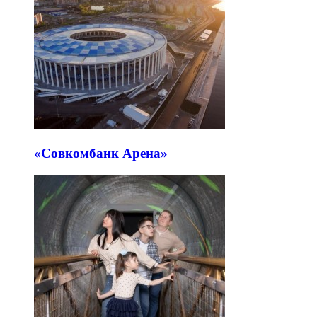
«Совкомбанк Арена⁠»