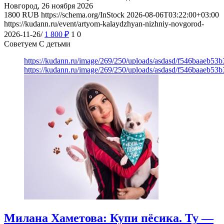
Новгород, 26 ноября 2026
1800
RUB
https://schema.org/InStock
2026-08-06T03:22:00+03:00
https://kudann.ru/event/artyom-kalaydzhyan-nizhniy-novgorod-
2026-11-26/
1 800
₽
1
0
Советуем С детьми
https://kudann.ru/image/269/250/uploads/asdasd/f546baaeb53
https://kudann.ru/image/269/250/uploads/asdasd/f546baaeb53
Милана Хаметова: Купи пёсика. Ту —