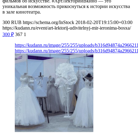
фильмов об искусстве. #АртЛекторийВкино — это
уникальная возможность прикоснуться к истории искусства
в зале кинотеатра.
300
RUB
https://schema.org/InStock
2018-02-20T19:15:00+03:00
https://kudann.ru/event/art-lektorij-udivitelnyj-mir-ieronima-bosxa/
300
₽
367
1
https://kudann.ru/image/255/255/uploads/b316d94874a29662
https://kudann.ru/image/255/255/uploads/b316d94874a29662