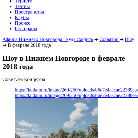
Туристу
Театры
Пространства
Клубы
Прочее
Рестораны
Афиша Нижнего Новгорода - куда сходить
➔
События
➔
Шоу
➔
В феврале 2018 года
Шоу в Нижнем Новгороде в феврале
2018 года
Советуем Концерты
https://kudann.ru/image/269/250/uploads/b6e7e4aacae22389e
https://kudann.ru/image/269/250/uploads/b6e7e4aacae22389e