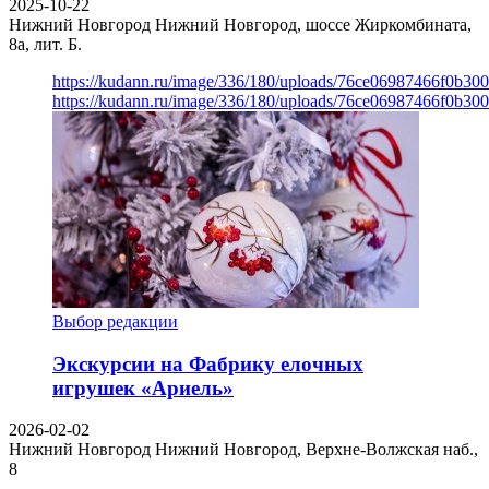
2025-10-22
Нижний Новгород
Нижний Новгород, шоссе Жиркомбината,
8а, лит. Б.
https://kudann.ru/image/336/180/uploads/76ce06987466f0b30
https://kudann.ru/image/336/180/uploads/76ce06987466f0b30
Выбор редакции
Экскурсии на Фабрику елочных
игрушек «Ариель»
2026-02-02
Нижний Новгород
Нижний Новгород, Верхне-Волжская наб.,
8