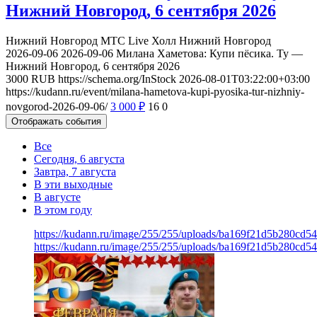
Нижний Новгород, 6 сентября 2026
Нижний Новгород
МТС Live Холл Нижний Новгород
2026-09-06
2026-09-06
Милана Хаметова: Купи пёсика. Ту —
Нижний Новгород, 6 сентября 2026
3000
RUB
https://schema.org/InStock
2026-08-01T03:22:00+03:00
https://kudann.ru/event/milana-hametova-kupi-pyosika-tur-nizhniy-
novgorod-2026-09-06/
3 000
₽
16
0
Отображать события
Все
Сегодня, 6 августа
Завтра, 7 августа
В эти выходные
В августе
В этом году
https://kudann.ru/image/255/255/uploads/ba169f21d5b280cd5
https://kudann.ru/image/255/255/uploads/ba169f21d5b280cd5