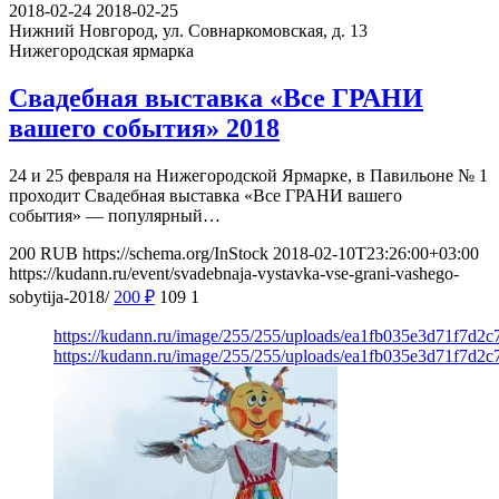
2018-02-24
2018-02-25
Нижний Новгород, ул. Совнаркомовская, д. 13
Нижегородская ярмарка
Свадебная выставка «Все ГРАНИ
вашего события» 2018
24 и 25 февраля на Нижегородской Ярмарке, в Павильоне № 1
проходит Свадебная выставка «Все ГРАНИ вашего
события» — популярный…
200
RUB
https://schema.org/InStock
2018-02-10T23:26:00+03:00
https://kudann.ru/event/svadebnaja-vystavka-vse-grani-vashego-
sobytija-2018/
200
₽
109
1
https://kudann.ru/image/255/255/uploads/ea1fb035e3d71f7d2
https://kudann.ru/image/255/255/uploads/ea1fb035e3d71f7d2