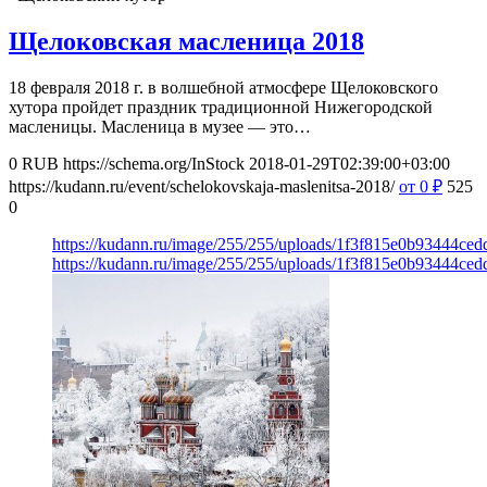
Щелоковская масленица 2018
18 февраля 2018 г. в волшебной атмосфере Щелоковского
хутора пройдет праздник традиционной Нижегородской
масленицы. Масленица в музее — это…
0
RUB
https://schema.org/InStock
2018-01-29T02:39:00+03:00
https://kudann.ru/event/schelokovskaja-maslenitsa-2018/
от 0
₽
525
0
https://kudann.ru/image/255/255/uploads/1f3f815e0b93444ce
https://kudann.ru/image/255/255/uploads/1f3f815e0b93444ce