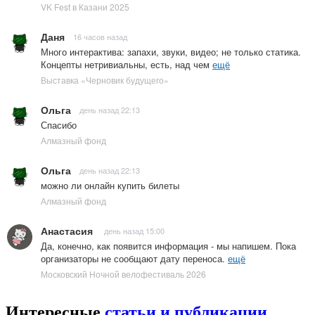
VK Fest в Казани 2025
Даня
16 часов назад
Много интерактива: запахи, звуки, видео; не только статика.
Концепты нетривиальны, есть, над чем
ещё
Выставка «Черновик будущего»
Ольга
день назад 22:13
Спасибо
Алмазный фонд
Ольга
день назад 22:13
можно ли онлайн купить билеты
Алмазный фонд
Анастасия
день назад 15:00
Да, конечно, как появится информация - мы напишем. Пока
организаторы не сообщают дату переноса.
ещё
Московский Ночной велофестиваль 2026
Интересные
статьи и публикации