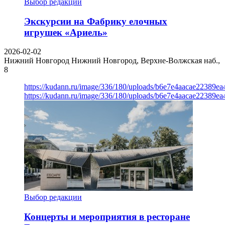
Выбор редакции
Экскурсии на Фабрику елочных
игрушек «Ариель»
2026-02-02
Нижний Новгород
Нижний Новгород, Верхне-Волжская наб.,
8
https://kudann.ru/image/336/180/uploads/b6e7e4aacae22389e
https://kudann.ru/image/336/180/uploads/b6e7e4aacae22389e
Выбор редакции
Концерты и мероприятия в ресторане