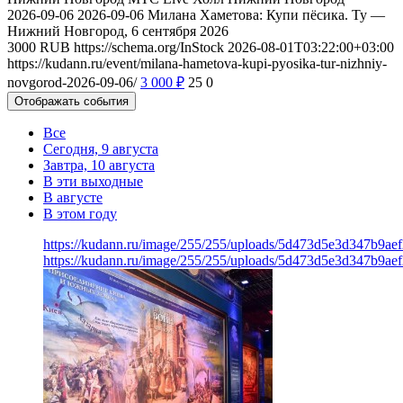
2026-09-06
2026-09-06
Милана Хаметова: Купи пёсика. Ту —
Нижний Новгород, 6 сентября 2026
3000
RUB
https://schema.org/InStock
2026-08-01T03:22:00+03:00
https://kudann.ru/event/milana-hametova-kupi-pyosika-tur-nizhniy-
novgorod-2026-09-06/
3 000
₽
25
0
Отображать события
Все
Сегодня, 9 августа
Завтра, 10 августа
В эти выходные
В августе
В этом году
https://kudann.ru/image/255/255/uploads/5d473d5e3d347b9ae
https://kudann.ru/image/255/255/uploads/5d473d5e3d347b9ae