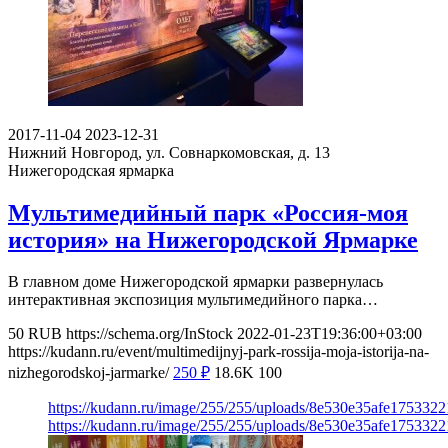
2017-11-04
2023-12-31
Нижний Новгород, ул. Совнаркомовская, д. 13
Нижегородская ярмарка
Мультимедийный парк «Россия-моя
история» на Нижегородской Ярмарке
В главном доме Нижегородской ярмарки развернулась
интерактивная экспозиция мультимедийного парка…
50
RUB
https://schema.org/InStock
2022-01-23T19:36:00+03:00
https://kudann.ru/event/multimedijnyj-park-rossija-moja-istorija-na-
nizhegorodskoj-jarmarke/
250
₽
18.6K
100
https://kudann.ru/image/255/255/uploads/8e530e35afe175332
https://kudann.ru/image/255/255/uploads/8e530e35afe175332