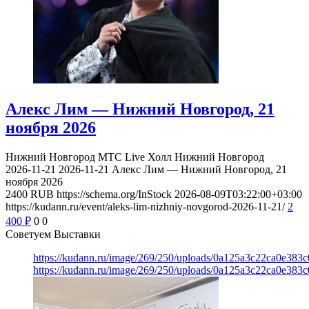
Алекс Лим — Нижний Новгород, 21
ноября 2026
Нижний Новгород
МТС Live Холл Нижний Новгород
2026-11-21
2026-11-21
Алекс Лим — Нижний Новгород, 21
ноября 2026
2400
RUB
https://schema.org/InStock
2026-08-09T03:22:00+03:00
https://kudann.ru/event/aleks-lim-nizhniy-novgorod-2026-11-21/
2
400
₽
0
0
Советуем Выставки
https://kudann.ru/image/269/250/uploads/0a125a3c22ca0e38
https://kudann.ru/image/269/250/uploads/0a125a3c22ca0e38