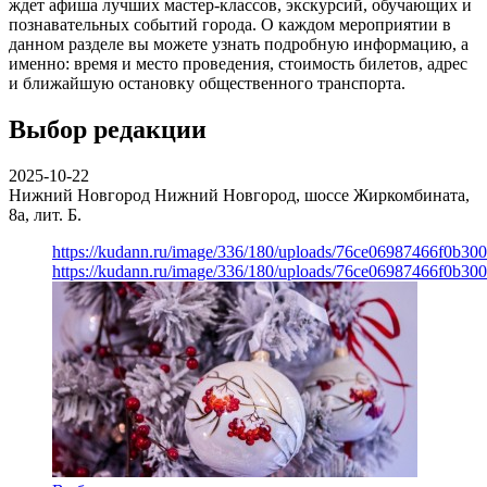
ждет афиша лучших мастер-классов, экскурсий, обучающих и
познавательных событий города. О каждом мероприятии в
данном разделе вы можете узнать подробную информацию, а
именно: время и место проведения, стоимость билетов, адрес
и ближайшую остановку общественного транспорта.
Выбор редакции
2025-10-22
Нижний Новгород
Нижний Новгород, шоссе Жиркомбината,
8а, лит. Б.
https://kudann.ru/image/336/180/uploads/76ce06987466f0b30
https://kudann.ru/image/336/180/uploads/76ce06987466f0b30