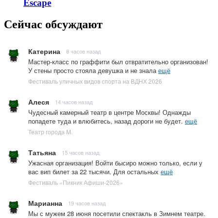
Escape
Сейчас обсуждают
Катерина
8 часов назад
Мастер-класс по граффити был отвратительно организован!
У стены просто стояла девушка и не знала
ещё
Фестиваль уличных видов спорта на ВДНХ 2026
Алеся
14 часов назад
Чудесный камерный театр в центре Москвы! Однажды
попадете туда и влюбитесь, назад дороги не будет.
ещё
Театр города М.
Татьяна
15 часов назад
Ужасная организация! Войти бысиро можно только, если у
вас вип билет за 22 тысячи. Для остальных
ещё
Фестиваль «Пикник Афиши-2026»
Марианна
19 часов назад
Мы с мужем 28 июня посетили спектакль в Зимнем театре.