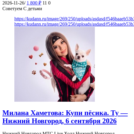
2026-11-26/
1 800
₽
11
0
Советуем С детьми
https://kudann.ru/image/269/250/uploads/asdasd/f546baaeb53
https://kudann.ru/image/269/250/uploads/asdasd/f546baaeb53
Милана Хаметова: Купи пёсика. Ту —
Нижний Новгород, 6 сентября 2026
Нижний Новгород
МТС Live Холл Нижний Новгород