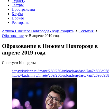
Туристу
Театры
Пространства
Клубы
Прочее
Рестораны
Афиша Нижнего Новгорода - куда сходить
➔
События
➔
Образование
➔
В апреле 2019 года
Образование в Нижнем Новгороде в
апреле 2019 года
Советуем Концерты
https://kudann.ru/image/269/250/uploads/asdasd/7aa7d598d95
https://kudann.ru/image/269/250/uploads/asdasd/7aa7d598d95