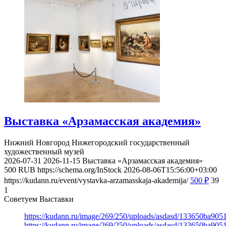
Выставка «Арзамасская академия»
Нижний Новгород
Нижегородский государственный
художественный музей
2026-07-31
2026-11-15
Выставка «Арзамасская академия»
500
RUB
https://schema.org/InStock
2026-08-06T15:56:00+03:00
https://kudann.ru/event/vystavka-arzamasskaja-akademija/
500
₽
39
1
Советуем Выставки
https://kudann.ru/image/269/250/uploads/asdasd/133650ba90
https://kudann.ru/image/269/250/uploads/asdasd/133650ba90