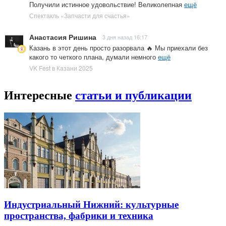
Получили истинное удовольствие! Великолепная
ещё
Спектакль «Запчасти для счастья»
Анастасия Ришина
3 дня назад 16:17
Казань в этот день просто разорвала 🔥 Мы приехали без
какого то четкого плана, думали немного
ещё
VK Fest в Казани 2025
Интересные
статьи и публикации
Индустриальный Нижний: культурные
пространства, фабрики и техника