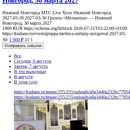
Новгород, 30 марта 2027
Нижний Новгород
МТС Live Холл Нижний Новгород
2027-03-30
2027-03-30
Группа «Мельница» — Нижний
Новгород, 30 марта 2027
1900
RUB
https://schema.org/InStock
2026-07-31T03:22:00+03:00
https://kudann.ru/event/gruppa-melnica-nizhniy-novgorod-2027-03-
30/
1 900
₽
21
1
Отображать события
Все
Сегодня, 6 августа
Завтра, 7 августа
В эти выходные
В августе
В этом году
https://kudann.ru/image/255/255/uploads/a0a3440a232bc7795
https://kudann.ru/image/255/255/uploads/a0a3440a232bc7795