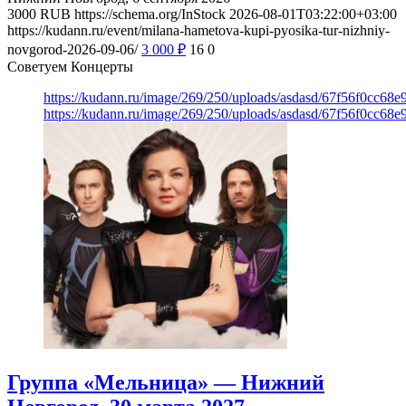
3000
RUB
https://schema.org/InStock
2026-08-01T03:22:00+03:00
https://kudann.ru/event/milana-hametova-kupi-pyosika-tur-nizhniy-
novgorod-2026-09-06/
3 000
₽
16
0
Советуем Концерты
https://kudann.ru/image/269/250/uploads/asdasd/67f56f0cc68
https://kudann.ru/image/269/250/uploads/asdasd/67f56f0cc68
Группа «Мельница» — Нижний