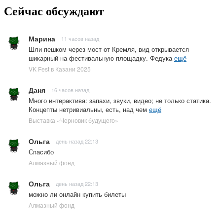
Сейчас обсуждают
Марина
11 часов назад
Шли пешком через мост от Кремля, вид открывается
шикарный на фестивальную площадку. Федука
ещё
VK Fest в Казани 2025
Даня
16 часов назад
Много интерактива: запахи, звуки, видео; не только статика.
Концепты нетривиальны, есть, над чем
ещё
Выставка «Черновик будущего»
Ольга
день назад 22:13
Спасибо
Алмазный фонд
Ольга
день назад 22:13
можно ли онлайн купить билеты
Алмазный фонд