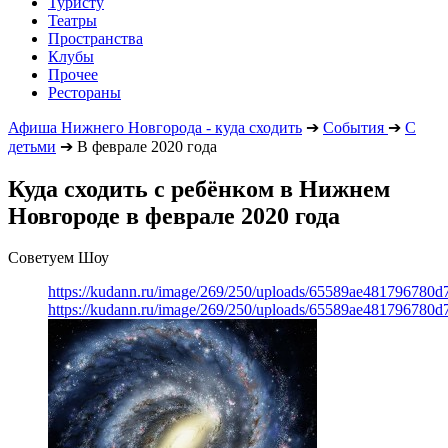
Туристу
Театры
Пространства
Клубы
Прочее
Рестораны
Афиша Нижнего Новгорода - куда сходить
➔
События
➔
С
детьми
➔
В феврале 2020 года
Куда сходить с ребёнком в Нижнем
Новгороде в феврале 2020 года
Советуем Шоу
https://kudann.ru/image/269/250/uploads/65589ae481796780
https://kudann.ru/image/269/250/uploads/65589ae481796780