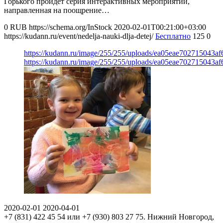
Горького пройдет серия интерактивных мероприятий,
направленная на поощрение…
0
RUB
https://schema.org/InStock
2020-02-01T00:21:00+03:00
https://kudann.ru/event/nedelja-nauki-dlja-detej/
Бесплатно
125
0
https://kudann.ru/image/255/255/uploads/ea05eae702715043a
https://kudann.ru/image/255/255/uploads/ea05eae702715043a
2020-02-01
2020-04-01
+7 (831) 422 45 54 или +7 (930) 803 27 75.
Нижний Новгород,