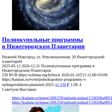
Полнокупольные программы
в Нижегородском Планетарии
Нижний Новгород, ул. Революционная, 20
Нижегородский
планетарий
2025-05-12
2026-12-31
Полнокупольные программы в
Нижегородском Планетарии
250
RUB
https://schema.org/InStock
2026-01-16T21:12:00+03:00
https://kudann.ru/event/polnokupolnye-programmy-v-
nizhegorodskom-planetarii-2025/
от 250
₽
3.5K
4
Советуем Выставки
https://kudann.ru/image/269/250/uploads/asdasd/133650ba90
https://kudann.ru/image/269/250/uploads/asdasd/133650ba90