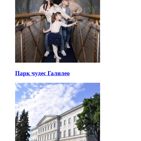
Парк чудес Галилео