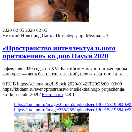
2020-02-05
2020-02-05
Нижний Новгород
Санкт-Петербург, пр. Медиков, 3
«Пространство интеллектуального
притяжения» ко дню Науки 2020
5 февраля 2020 года, на XVI Балтийском научно-инженерном
конкурсе — день бесплатных лекций, шоу и хакатонов для …
0
RUB
https://schema.org/InStock
2020-01-21T20:25:00+03:00
https://kudann.ru/event/prostranstvo-intellektualnogo-pritjazhenija-
ko-dnju-nauki-2020/
Бесплатно
148
1
https://kudann.ru/image/255/255/uploads/ed130c158195840e9
https://kudann.ru/image/255/255/uploads/ed130c158195840e9