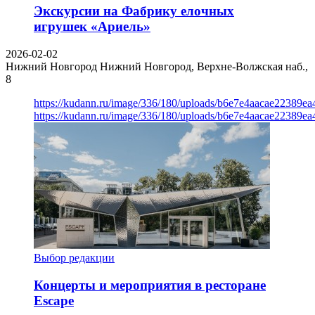
Экскурсии на Фабрику елочных
игрушек «Ариель»
2026-02-02
Нижний Новгород
Нижний Новгород, Верхне-Волжская наб.,
8
https://kudann.ru/image/336/180/uploads/b6e7e4aacae22389e
https://kudann.ru/image/336/180/uploads/b6e7e4aacae22389e
Выбор редакции
Концерты и мероприятия в ресторане
Escape