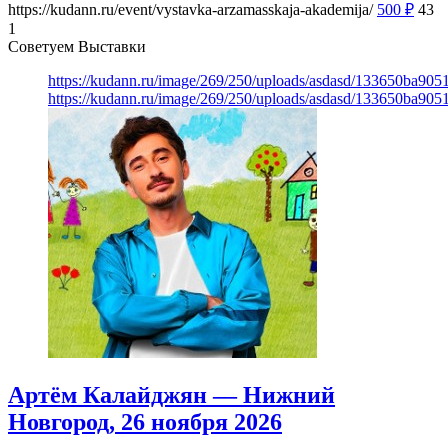
https://kudann.ru/event/vystavka-arzamasskaja-akademija/
500
₽
43
1
Советуем Выставки
https://kudann.ru/image/269/250/uploads/asdasd/133650ba90
https://kudann.ru/image/269/250/uploads/asdasd/133650ba90
Артём Калайджян — Нижний
Новгород, 26 ноября 2026