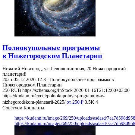
Полнокупольные программы
в Нижегородском Планетарии
Нижний Новгород, ул. Революционная, 20
Нижегородский
планетарий
2025-05-12
2026-12-31
Полнокупольные программы в
Нижегородском Планетарии
250
RUB
https://schema.org/InStock
2026-01-16T21:12:00+03:00
https://kudann.ru/event/polnokupolnye-programmy-v-
nizhegorodskom-planetarii-2025/
от 250
₽
3.5K
4
Советуем Концерты
https://kudann.ru/image/269/250/uploads/asdasd/7aa7d598d95
https://kudann.ru/image/269/250/uploads/asdasd/7aa7d598d95