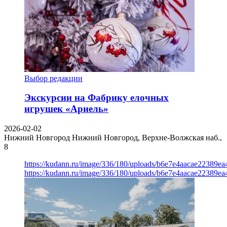
Выбор редакции
Экскурсии на Фабрику елочных
игрушек «Ариель»
2026-02-02
Нижний Новгород
Нижний Новгород, Верхне-Волжская наб.,
8
https://kudann.ru/image/336/180/uploads/b6e7e4aacae22389e
https://kudann.ru/image/336/180/uploads/b6e7e4aacae22389e