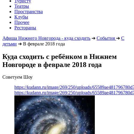
Туристу
Театры
Пространства
Клубы
Прочее
Рестораны
Афиша Нижнего Новгорода - куда сходить
➔
События
➔
С
детьми
➔
В феврале 2018 года
Куда сходить с ребёнком в Нижнем
Новгороде в феврале 2018 года
Советуем Шоу
https://kudann.ru/image/269/250/uploads/65589ae481796780
https://kudann.ru/image/269/250/uploads/65589ae481796780