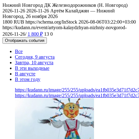
Нижний Новгород
ДК Железнодорожников (Н. Новгород)
2026-11-26
2026-11-26
Артём Калайджян — Нижний
Новгород, 26 ноября 2026
1800
RUB
https://schema.org/InStock
2026-08-06T03:22:00+03:00
https://kudann.ru/event/artyom-kalaydzhyan-nizhniy-novgorod-
2026-11-26/
1 800
₽
13
0
Отображать события
Все
Сегодня, 9 августа
Завтра, 10 августа
В эти выходные
В августе
В этом году
https://kudann.ru/image/255/255/uploads/ea1fb035e3d71f7d2
https://kudann.ru/image/255/255/uploads/ea1fb035e3d71f7d2