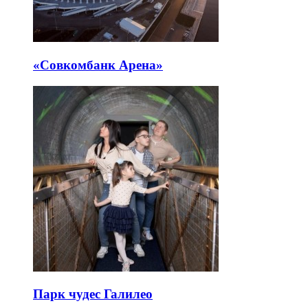
«Совкомбанк Арена⁠»
Парк чудес Галилео