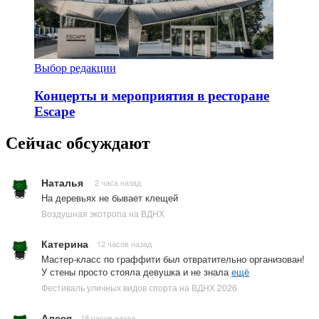
Выбор редакции
Концерты и мероприятия в ресторане
Escape
Сейчас обсуждают
Наталья
2 часа назад
На деревьях не бывает клещей
Воздушная экотропа на ВДНХ
Катерина
12 часов назад
Мастер-класс по граффити был отвратительно организован!
У стены просто стояла девушка и не знала
ещё
Фестиваль уличных видов спорта на ВДНХ 2026
Алеся
18 часов назад