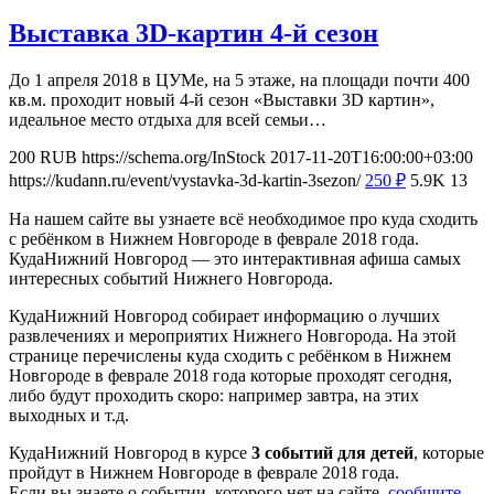
Выставка 3D-картин 4-й сезон
До 1 апреля 2018 в ЦУМе, на 5 этаже, на площади почти 400
кв.м. проходит новый 4-й сезон «Выставки 3D картин»,
идеальное место отдыха для всей семьи…
200
RUB
https://schema.org/InStock
2017-11-20T16:00:00+03:00
https://kudann.ru/event/vystavka-3d-kartin-3sezon/
250
₽
5.9K
13
На нашем сайте вы узнаете всё необходимое про куда сходить
с ребёнком в Нижнем Новгороде в феврале 2018 года.
КудаНижний Новгород — это интерактивная афиша самых
интересных событий Нижнего Новгорода.
КудаНижний Новгород собирает информацию о лучших
развлечениях и мероприятих Нижнего Новгорода. На этой
странице перечислены куда сходить с ребёнком в Нижнем
Новгороде в феврале 2018 года которые проходят сегодня,
либо будут проходить скоро: например завтра, на этих
выходных и т.д.
КудаНижний Новгород в курсе
3 событий для детей
, которые
пройдут в Нижнем Новгороде в феврале 2018 года.
Если вы знаете о событии, которого нет на сайте,
сообщите