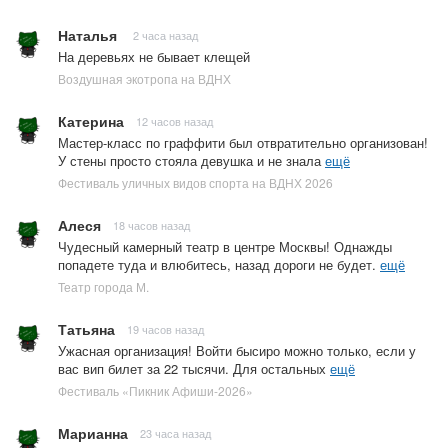
Наталья
2 часа назад
На деревьях не бывает клещей
Воздушная экотропа на ВДНХ
Катерина
12 часов назад
Мастер-класс по граффити был отвратительно организован!
У стены просто стояла девушка и не знала
ещё
Фестиваль уличных видов спорта на ВДНХ 2026
Алеся
18 часов назад
Чудесный камерный театр в центре Москвы! Однажды
попадете туда и влюбитесь, назад дороги не будет.
ещё
Театр города М.
Татьяна
19 часов назад
Ужасная организация! Войти бысиро можно только, если у
вас вип билет за 22 тысячи. Для остальных
ещё
Фестиваль «Пикник Афиши-2026»
Марианна
23 часа назад