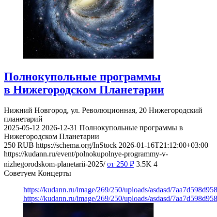
Полнокупольные программы
в Нижегородском Планетарии
Нижний Новгород, ул. Революционная, 20
Нижегородский
планетарий
2025-05-12
2026-12-31
Полнокупольные программы в
Нижегородском Планетарии
250
RUB
https://schema.org/InStock
2026-01-16T21:12:00+03:00
https://kudann.ru/event/polnokupolnye-programmy-v-
nizhegorodskom-planetarii-2025/
от 250
₽
3.5K
4
Советуем Концерты
https://kudann.ru/image/269/250/uploads/asdasd/7aa7d598d95
https://kudann.ru/image/269/250/uploads/asdasd/7aa7d598d95