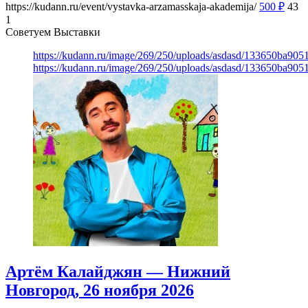
https://kudann.ru/event/vystavka-arzamasskaja-akademija/
500
₽
43
1
Советуем Выставки
https://kudann.ru/image/269/250/uploads/asdasd/133650ba90
https://kudann.ru/image/269/250/uploads/asdasd/133650ba90
Артём Калайджян — Нижний
Новгород, 26 ноября 2026