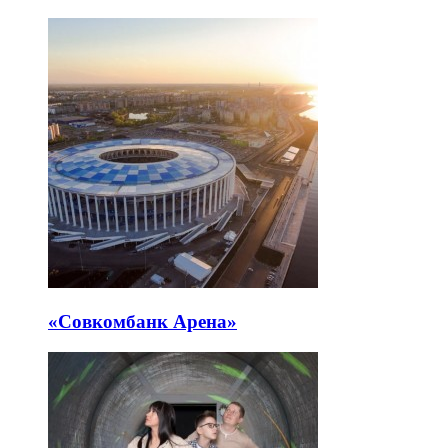
«Совкомбанк Арена⁠»