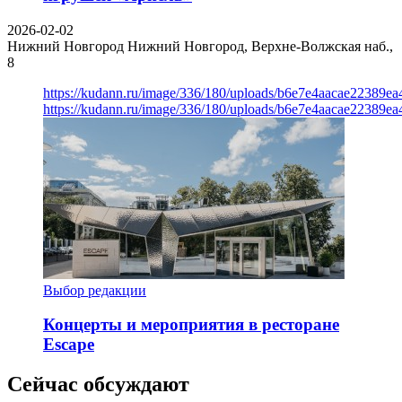
2026-02-02
Нижний Новгород
Нижний Новгород, Верхне-Волжская наб.,
8
https://kudann.ru/image/336/180/uploads/b6e7e4aacae22389e
https://kudann.ru/image/336/180/uploads/b6e7e4aacae22389e
Выбор редакции
Концерты и мероприятия в ресторане
Escape
Сейчас обсуждают