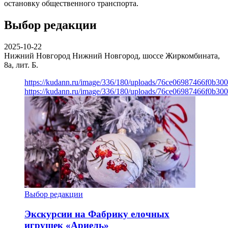
остановку общественного транспорта.
Выбор редакции
2025-10-22
Нижний Новгород
Нижний Новгород, шоссе Жиркомбината,
8а, лит. Б.
https://kudann.ru/image/336/180/uploads/76ce06987466f0b30
https://kudann.ru/image/336/180/uploads/76ce06987466f0b30
Выбор редакции
Экскурсии на Фабрику елочных
игрушек «Ариель»