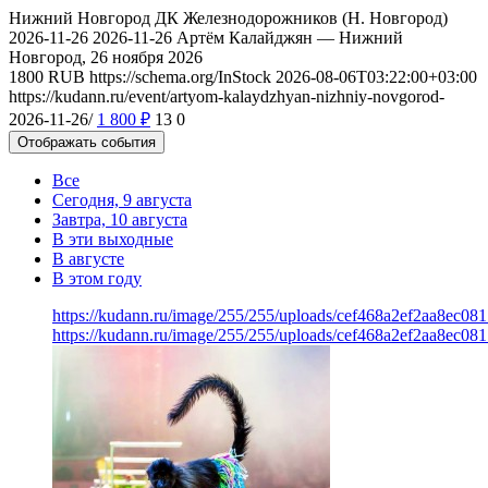
Нижний Новгород
ДК Железнодорожников (Н. Новгород)
2026-11-26
2026-11-26
Артём Калайджян — Нижний
Новгород, 26 ноября 2026
1800
RUB
https://schema.org/InStock
2026-08-06T03:22:00+03:00
https://kudann.ru/event/artyom-kalaydzhyan-nizhniy-novgorod-
2026-11-26/
1 800
₽
13
0
Отображать события
Все
Сегодня, 9 августа
Завтра, 10 августа
В эти выходные
В августе
В этом году
https://kudann.ru/image/255/255/uploads/cef468a2ef2aa8ec08
https://kudann.ru/image/255/255/uploads/cef468a2ef2aa8ec08