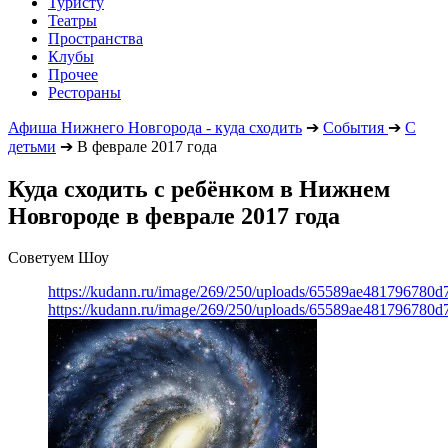
Туристу
Театры
Пространства
Клубы
Прочее
Рестораны
Афиша Нижнего Новгорода - куда сходить
➔
События
➔
С
детьми
➔
В феврале 2017 года
Куда сходить с ребёнком в Нижнем
Новгороде в феврале 2017 года
Советуем Шоу
https://kudann.ru/image/269/250/uploads/65589ae481796780
https://kudann.ru/image/269/250/uploads/65589ae481796780