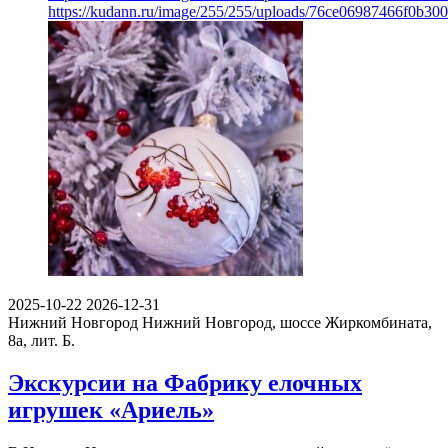
https://kudann.ru/image/255/255/uploads/76ce06987466f0b30
2025-10-22
2026-12-31
Нижний Новгород
Нижний Новгород, шоссе Жиркомбината,
8а, лит. Б.
Экскурсии на Фабрику елочных
игрушек «Ариель»