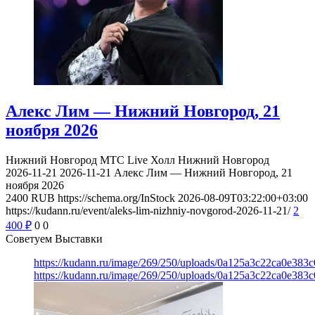
Алекс Лим — Нижний Новгород, 21
ноября 2026
Нижний Новгород
МТС Live Холл Нижний Новгород
2026-11-21
2026-11-21
Алекс Лим — Нижний Новгород, 21
ноября 2026
2400
RUB
https://schema.org/InStock
2026-08-09T03:22:00+03:00
https://kudann.ru/event/aleks-lim-nizhniy-novgorod-2026-11-21/
2
400
₽
0
0
Советуем Выставки
https://kudann.ru/image/269/250/uploads/0a125a3c22ca0e38
https://kudann.ru/image/269/250/uploads/0a125a3c22ca0e38