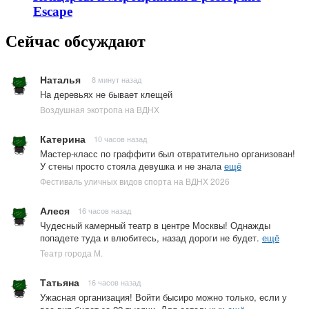
Escape
Сейчас обсуждают
Наталья
8 минут назад
На деревьях не бывает клещей
Воздушная экотропа на ВДНХ
Катерина
10 часов назад
Мастер-класс по граффити был отвратительно организован!
У стены просто стояла девушка и не знала
ещё
Фестиваль уличных видов спорта на ВДНХ 2026
Алеся
16 часов назад
Чудесный камерный театр в центре Москвы! Однажды
попадете туда и влюбитесь, назад дороги не будет.
ещё
Театр города М.
Татьяна
16 часов назад
Ужасная организация! Войти бысиро можно только, если у