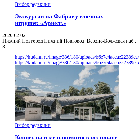
Выбор редакции
Экскурсии на Фабрику елочных
игрушек «Ариель»
2026-02-02
Нижний Новгород
Нижний Новгород, Верхне-Волжская наб.,
8
https://kudann.ru/image/336/180/uploads/b6e7e4aacae22389e
https://kudann.ru/image/336/180/uploads/b6e7e4aacae22389e
Выбор редакции
Концерты и мероприятия в ресторане