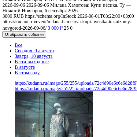
2026-09-06
2026-09-06
Милана Хаметова: Купи пёсика. Ту —
Нижний Новгород, 6 сентября 2026
3000
RUB
https://schema.org/InStock
2026-08-01T03:22:00+03:00
https://kudann.ru/event/milana-hametova-kupi-pyosika-tur-nizhniy-
novgorod-2026-09-06/
3 000
₽
25
0
Отображать события
Все
Сегодня, 9 августа
Завтра, 10 августа
В эти выходные
В августе
В этом году
https://kudann.ru/image/255/255/uploads/72c4d90e6c6e6d28f
https://kudann.ru/image/255/255/uploads/72c4d90e6c6e6d28f