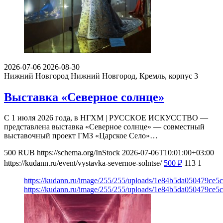
2026-07-06
2026-08-30
Нижний Новгород
Нижний Новгород, Кремль, корпус 3
Выставка «Северное солнце»
С 1 июля 2026 года, в НГХМ | РУССКОЕ ИСКУССТВО —
представлена выставка «Северное солнце» — совместный
выставочный проект ГМЗ «Царское Село»…
500
RUB
https://schema.org/InStock
2026-07-06T10:01:00+03:00
https://kudann.ru/event/vystavka-severnoe-solntse/
500
₽
113
1
https://kudann.ru/image/255/255/uploads/1e84b5da050479ce
https://kudann.ru/image/255/255/uploads/1e84b5da050479ce