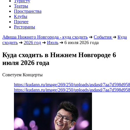
Туристу
Театры
Пространства
Клубы
Прочее
Рестораны
Афиша Нижнего Новгорода - куда сходить
➔
События
➔
Куда
сходить
➔
2026 год
➔
Июль
➔
6 июля 2026 года
Куда сходить в Нижнем Новгороде 6
июля 2026 года
Советуем Концерты
https://kudann.ru/image/269/250/uploads/asdasd/7aa7d598d95
https://kudann.ru/image/269/250/uploads/asdasd/7aa7d598d95