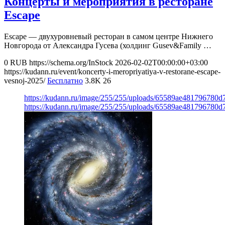
Концерты и мероприятия в ресторане
Escape
Escape — двухуровневый ресторан в самом центре Нижнего
Новгорода от Александра Гусева (холдинг Gusev&Family …
0
RUB
https://schema.org/InStock
2026-02-02T00:00:00+03:00
https://kudann.ru/event/koncerty-i-meropriyatiya-v-restorane-escape-
vesnoj-2025/
Бесплатно
3.8K
26
https://kudann.ru/image/255/255/uploads/65589ae481796780
https://kudann.ru/image/255/255/uploads/65589ae481796780