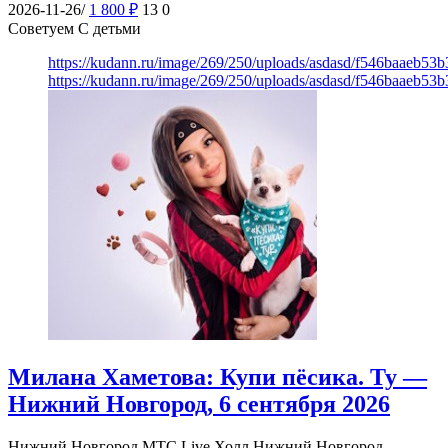
2026-11-26/
1 800
₽
13
0
Советуем С детьми
https://kudann.ru/image/269/250/uploads/asdasd/f546baaeb53
https://kudann.ru/image/269/250/uploads/asdasd/f546baaeb53
Милана Хаметова: Купи пёсика. Ту —
Нижний Новгород, 6 сентября 2026
Нижний Новгород
МТС Live Холл Нижний Новгород