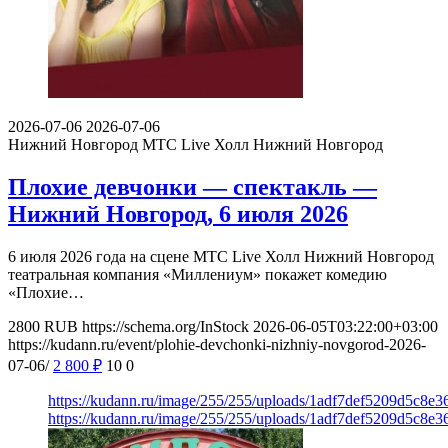
2026-07-06
2026-07-06
Нижний Новгород
МТС Live Холл Нижний Новгород
Плохие девчонки — спектакль —
Нижний Новгород, 6 июля 2026
6 июля 2026 года на сцене МТС Live Холл Нижний Новгород
театральная компания «Миллениум» покажет комедию
«Плохие…
2800
RUB
https://schema.org/InStock
2026-06-05T03:22:00+03:00
https://kudann.ru/event/plohie-devchonki-nizhniy-novgorod-2026-
07-06/
2 800
₽
10
0
https://kudann.ru/image/255/255/uploads/1adf7def5209d5c8e
https://kudann.ru/image/255/255/uploads/1adf7def5209d5c8e