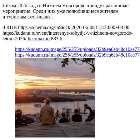
Летом 2026 года в Нижнем Новгороде пройдут различные
мероприятия. Среди них уже полюбившиеся жителям
и туристам фестивали…
0
RUB
https://schema.org/InStock
2026-06-08T12:30:00+03:00
https://kudann.ru/event/interesnye-sobytija-v-nizhnem-novgorode-
letom-2026/
Бесплатно
883
6
https://kudann.ru/image/255/255/uploads/32b9ea6ab48c10ae7
https://kudann.ru/image/255/255/uploads/32b9ea6ab48c10ae7