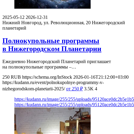
2025-05-12
2026-12-31
Нижний Новгород, ул. Революционная, 20
Нижегородский
планетарий
Полнокупольные программы
в Нижегородском Планетарии
Ежедневно Нижегородский Планетарий приглашает
на полнокупольные программы –…
250
RUB
https://schema.org/InStock
2026-01-16T21:12:00+03:00
https://kudann.ru/event/polnokupolnye-programmy-v-
nizhegorodskom-planetarii-2025/
от 250
₽
3.5K
4
https://kudann.ru/image/255/255/uploads/95120ace0dc2b5e1
https://kudann.ru/image/255/255/uploads/95120ace0dc2b5e1