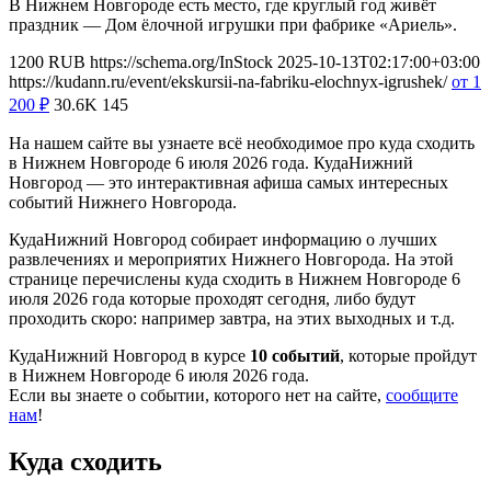
В Нижнем Новгороде есть место, где круглый год живёт
праздник — Дом ёлочной игрушки при фабрике «Ариель».
1200
RUB
https://schema.org/InStock
2025-10-13T02:17:00+03:00
https://kudann.ru/event/ekskursii-na-fabriku-elochnyx-igrushek/
от 1
200
₽
30.6K
145
На нашем сайте вы узнаете всё необходимое про куда сходить
в Нижнем Новгороде 6 июля 2026 года. КудаНижний
Новгород — это интерактивная афиша самых интересных
событий Нижнего Новгорода.
КудаНижний Новгород собирает информацию о лучших
развлечениях и мероприятих Нижнего Новгорода. На этой
странице перечислены куда сходить в Нижнем Новгороде 6
июля 2026 года которые проходят сегодня, либо будут
проходить скоро: например завтра, на этих выходных и т.д.
КудаНижний Новгород в курсе
10 событий
, которые пройдут
в Нижнем Новгороде 6 июля 2026 года.
Если вы знаете о событии, которого нет на сайте,
сообщите
нам
!
Куда сходить