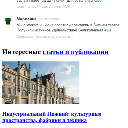
вас вип билет за 22 тысячи. Для остальных
ещё
Фестиваль «Пикник Афиши-2026»
Марианна
21 час назад
Мы с мужем 28 июня посетили спектакль в Зимнем театре.
Получили истинное удовольствие! Великолепная
ещё
Спектакль «Запчасти для счастья»
Интересные
статьи и публикации
Индустриальный Нижний: культурные
пространства, фабрики и техника