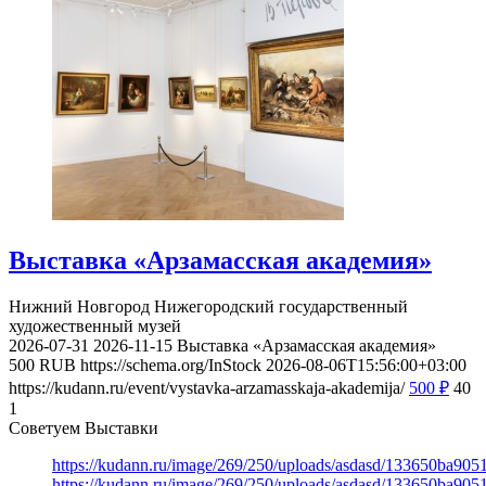
Выставка «Арзамасская академия»
Нижний Новгород
Нижегородский государственный
художественный музей
2026-07-31
2026-11-15
Выставка «Арзамасская академия»
500
RUB
https://schema.org/InStock
2026-08-06T15:56:00+03:00
https://kudann.ru/event/vystavka-arzamasskaja-akademija/
500
₽
40
1
Советуем Выставки
https://kudann.ru/image/269/250/uploads/asdasd/133650ba90
https://kudann.ru/image/269/250/uploads/asdasd/133650ba90