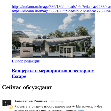
https://kudann.ru/image/336/180/uploads/b6e7e4aacae22389e
https://kudann.ru/image/336/180/uploads/b6e7e4aacae22389e
Выбор редакции
Концерты и мероприятия в ресторане
Escape
Сейчас обсуждают
Анастасия Ришина
час назад
Казань в этот день просто разорвала 🔥 Мы приехали без
какого то четкого плана, думали немного
ещё