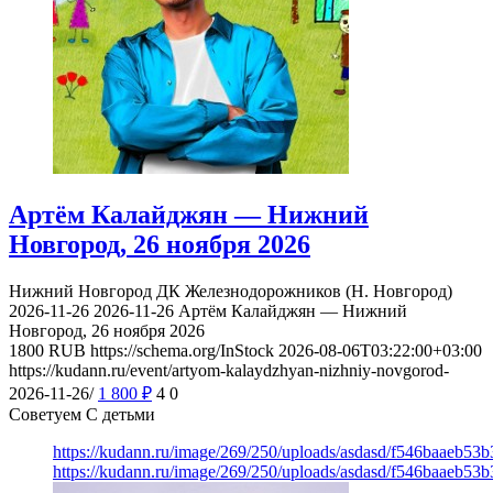
Артём Калайджян — Нижний
Новгород, 26 ноября 2026
Нижний Новгород
ДК Железнодорожников (Н. Новгород)
2026-11-26
2026-11-26
Артём Калайджян — Нижний
Новгород, 26 ноября 2026
1800
RUB
https://schema.org/InStock
2026-08-06T03:22:00+03:00
https://kudann.ru/event/artyom-kalaydzhyan-nizhniy-novgorod-
2026-11-26/
1 800
₽
4
0
Советуем С детьми
https://kudann.ru/image/269/250/uploads/asdasd/f546baaeb53
https://kudann.ru/image/269/250/uploads/asdasd/f546baaeb53