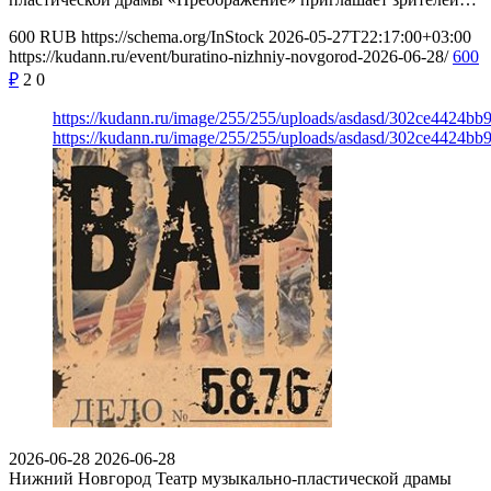
600
RUB
https://schema.org/InStock
2026-05-27T22:17:00+03:00
https://kudann.ru/event/buratino-nizhniy-novgorod-2026-06-28/
600
₽
2
0
https://kudann.ru/image/255/255/uploads/asdasd/302ce4424bb
https://kudann.ru/image/255/255/uploads/asdasd/302ce4424bb
2026-06-28
2026-06-28
Нижний Новгород
Театр музыкально-пластической драмы