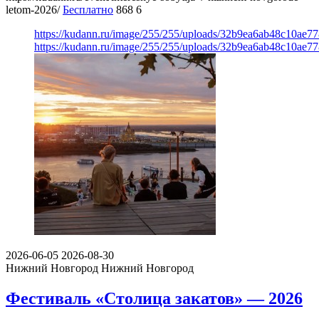
letom-2026/
Бесплатно
868
6
https://kudann.ru/image/255/255/uploads/32b9ea6ab48c10ae7
https://kudann.ru/image/255/255/uploads/32b9ea6ab48c10ae7
2026-06-05
2026-08-30
Нижний Новгород
Нижний Новгород
Фестиваль «Столица закатов» — 2026