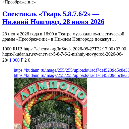
«Преображение»
Спектакль «Тварь 5.8.7.6/2» —
Нижний Новгород, 28 июня 2026
28 июня 2026 года в 16:00 в Театре музыкально-пластической
драмы «Преображение» в Нижнем Новгороде покажут…
1000
RUB
https://schema.org/InStock
2026-05-27T22:17:00+03:00
https://kudann.ru/event/tvar-5-8-7-6-2-nizhniy-novgorod-2026-06-
28/
1 000
₽
2
0
https://kudann.ru/image/255/255/uploads/1adf7def5209d5c8e
https://kudann.ru/image/255/255/uploads/1adf7def5209d5c8e