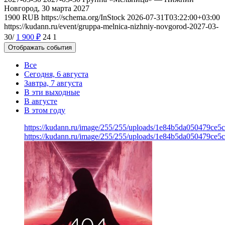
Новгород, 30 марта 2027
1900
RUB
https://schema.org/InStock
2026-07-31T03:22:00+03:00
https://kudann.ru/event/gruppa-melnica-nizhniy-novgorod-2027-03-
30/
1 900
₽
24
1
Отображать события
Все
Сегодня, 6 августа
Завтра, 7 августа
В эти выходные
В августе
В этом году
https://kudann.ru/image/255/255/uploads/1e84b5da050479ce
https://kudann.ru/image/255/255/uploads/1e84b5da050479ce