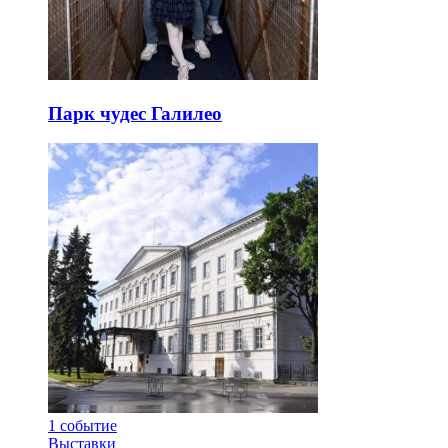
Парк чудес Галилео
1
событие
Выставки