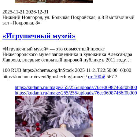
2025-11-21
2026-12-31
Нижний Новгород, ул. Большая Покровская, д.8
Выставочный
зал «Покровка, 8»
«Игрушечный музей»
«Игрушечный музей» — это совместный проект
Нижегородского музея-заповедника и художника Александра
Лаврова, впервые открытый широкой публике в 2011 году…
100
RUB
https://schema.org/InStock
2025-11-21T22:50:00+03:00
https://kudann.ru/event/igrushechnyj-muzej/
от 100
₽
567
2
https://kudann.ru/image/255/255/uploads/76ce06987466f0b30
https://kudann.ru/image/255/255/uploads/76ce06987466f0b30