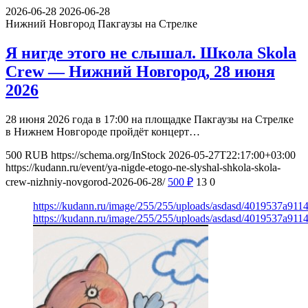
2026-06-28
2026-06-28
Нижний Новгород
Пакгаузы на Стрелке
Я нигде этого не слышал. Школа Skola
Crew — Нижний Новгород, 28 июня
2026
28 июня 2026 года в 17:00 на площадке Пакгаузы на Стрелке
в Нижнем Новгороде пройдёт концерт…
500
RUB
https://schema.org/InStock
2026-05-27T22:17:00+03:00
https://kudann.ru/event/ya-nigde-etogo-ne-slyshal-shkola-skola-
crew-nizhniy-novgorod-2026-06-28/
500
₽
13
0
https://kudann.ru/image/255/255/uploads/asdasd/4019537a911
https://kudann.ru/image/255/255/uploads/asdasd/4019537a911