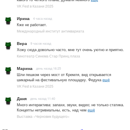
VK Fest в Казани 2025
Ирина
4 часа назад
Кже не работает.
Международный институт антиквариата
Вера
9 часов назад
Хожу сюда довольно часто, мне тут очень уютно и приятно.
Кинотеатр Синема Стар Принц плаза
Марина
день назад 16:25
Шли пешком через мост от Кремля, вид открывается
шикарный на фестивальную площадку. Федука
ещё
VK Fest в Казани 2025
Даня
день назад 11:40
Много интерактива: запахи, звуки, видео; не только статика.
Концепты нетривиальны, есть, над чем
ещё
Выставка «Черновик будущего»