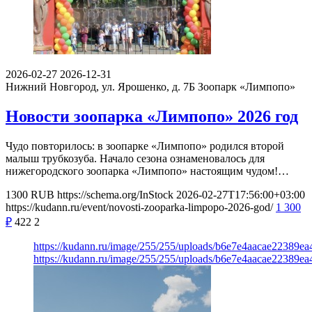
2026-02-27
2026-12-31
Нижний Новгород, ул. Ярошенко, д. 7Б
Зоопарк «Лимпопо»
Новости зоопарка «Лимпопо» 2026 год
Чудо повторилось: в зоопарке «Лимпопо» родился второй
малыш трубкозуба. Начало сезона ознаменовалось для
нижегородского зоопарка «Лимпопо» настоящим чудом!…
1300
RUB
https://schema.org/InStock
2026-02-27T17:56:00+03:00
https://kudann.ru/event/novosti-zooparka-limpopo-2026-god/
1 300
₽
422
2
https://kudann.ru/image/255/255/uploads/b6e7e4aacae22389e
https://kudann.ru/image/255/255/uploads/b6e7e4aacae22389e