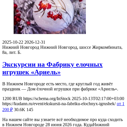
2025-10-22
2026-12-31
Нижний Новгород
Нижний Новгород, шоссе Жиркомбината,
8а, лит. Б.
Экскурсии на Фабрику елочных
игрушек «Ариель»
В Нижнем Новгороде есть место, где круглый год живёт
праздник — Дом ёлочной игрушки при фабрике «Ариель».
1200
RUB
https://schema.org/InStock
2025-10-13T02:17:00+03:00
https://kudann.ru/event/ekskursii-na-fabriku-elochnyx-igrushek/
от 1
200
₽
30.6K
145
На нашем сайте вы узнаете всё необходимое про куда сходить
в Нижнем Новгороде 28 июня 2026 года. КудаНижний