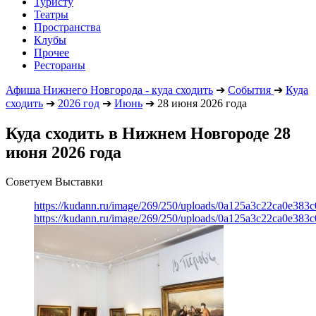
Туристу
Театры
Пространства
Клубы
Прочее
Рестораны
Афиша Нижнего Новгорода - куда сходить
➔
События
➔
Куда
сходить
➔
2026 год
➔
Июнь
➔
28 июня 2026 года
Куда сходить в Нижнем Новгороде 28
июня 2026 года
Советуем Выставки
https://kudann.ru/image/269/250/uploads/0a125a3c22ca0e38
https://kudann.ru/image/269/250/uploads/0a125a3c22ca0e38