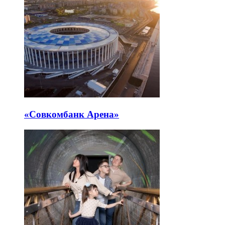
«Совкомбанк Арена⁠»