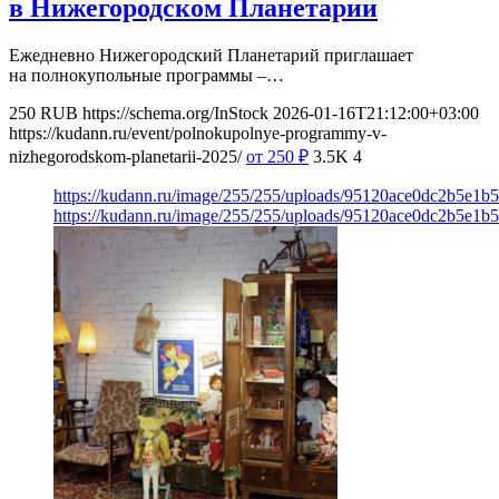
в Нижегородском Планетарии
Ежедневно Нижегородский Планетарий приглашает
на полнокупольные программы –…
250
RUB
https://schema.org/InStock
2026-01-16T21:12:00+03:00
https://kudann.ru/event/polnokupolnye-programmy-v-
nizhegorodskom-planetarii-2025/
от 250
₽
3.5K
4
https://kudann.ru/image/255/255/uploads/95120ace0dc2b5e1
https://kudann.ru/image/255/255/uploads/95120ace0dc2b5e1