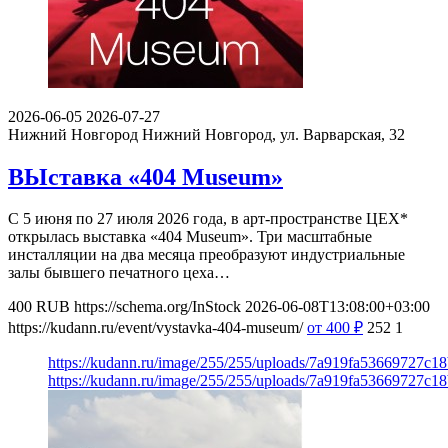
2026-06-05
2026-07-27
Нижний Новгород
Нижний Новгород, ул. Варварская, 32
ВЫставка «404 Museum»
С 5 июня по 27 июля 2026 года, в арт-пространстве ЦЕХ*
открылась выставка «404 Museum». Три масштабные
инсталляции на два месяца преобразуют индустриальные
залы бывшего печатного цеха…
400
RUB
https://schema.org/InStock
2026-06-08T13:08:00+03:00
https://kudann.ru/event/vystavka-404-museum/
от 400
₽
252
1
https://kudann.ru/image/255/255/uploads/7a919fa53669727c1
https://kudann.ru/image/255/255/uploads/7a919fa53669727c1