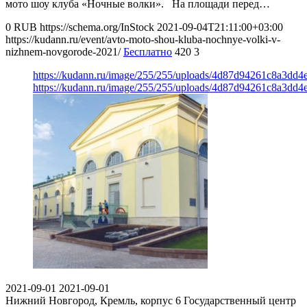
мото шоу клуба «Ночные волки».⠀На площади перед…
0
RUB
https://schema.org/InStock
2021-09-04T21:11:00+03:00
https://kudann.ru/event/avto-moto-shou-kluba-nochnye-volki-v-
nizhnem-novgorode-2021/
Бесплатно
420
3
https://kudann.ru/image/255/255/uploads/4d87d94261c8a3dd
https://kudann.ru/image/255/255/uploads/4d87d94261c8a3dd
2021-09-01
2021-09-01
Нижний Новгород, Кремль, корпус 6
Государственный центр