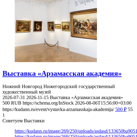
Выставка «Арзамасская академия»
Нижний Новгород
Нижегородский государственный
художественный музей
2026-07-31
2026-11-15
Выставка «Арзамасская академия»
500
RUB
https://schema.org/InStock
2026-08-06T15:56:00+03:00
https://kudann.ru/event/vystavka-arzamasskaja-akademija/
500
₽
55
1
Советуем Выставки
https://kudann.ru/image/269/250/uploads/asdasd/133650ba90
https://kudann.ru/image/269/250/uploads/asdasd/133650ba90