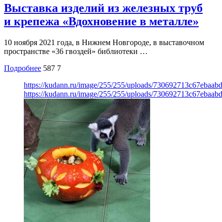
Выставка изделий из железных труб
и крепежа «Вдохновение в металле»
10 ноября 2021 года, в Нижнем Новгороде, в выставочном
пространстве «36 гвоздей» библиотеки …
Подробнее
587
7
https://kudann.ru/image/255/255/uploads/730692713c67ebaab
https://kudann.ru/image/255/255/uploads/730692713c67ebaab