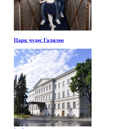
Парк чудес Галилео