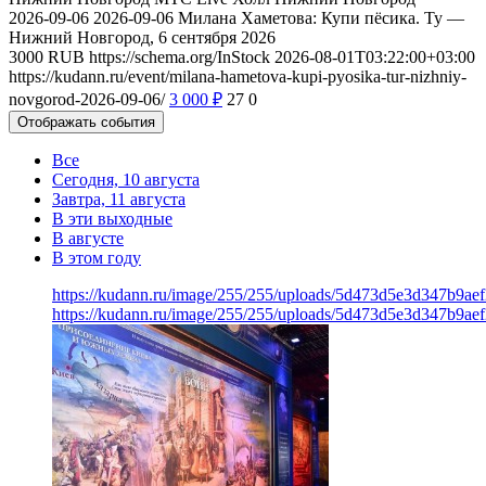
2026-09-06
2026-09-06
Милана Хаметова: Купи пёсика. Ту —
Нижний Новгород, 6 сентября 2026
3000
RUB
https://schema.org/InStock
2026-08-01T03:22:00+03:00
https://kudann.ru/event/milana-hametova-kupi-pyosika-tur-nizhniy-
novgorod-2026-09-06/
3 000
₽
27
0
Отображать события
Все
Сегодня, 10 августа
Завтра, 11 августа
В эти выходные
В августе
В этом году
https://kudann.ru/image/255/255/uploads/5d473d5e3d347b9ae
https://kudann.ru/image/255/255/uploads/5d473d5e3d347b9ae