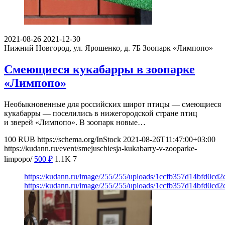
2021-08-26
2021-12-30
Нижний Новгород, ул. Ярошенко, д. 7Б
Зоопарк «Лимпопо»
Смеющиеся кукабарры в зоопарке
«Лимпопо»
Необыкновенные для российских широт птицы — смеющиеся
кукабарры — поселились в нижегородской стране птиц
и зверей «Лимпопо». В зоопарк новые…
100
RUB
https://schema.org/InStock
2021-08-26T11:47:00+03:00
https://kudann.ru/event/smejuschiesja-kukabarry-v-zooparke-
limpopo/
500
₽
1.1K
7
https://kudann.ru/image/255/255/uploads/1ccfb357d14bfd0cd2
https://kudann.ru/image/255/255/uploads/1ccfb357d14bfd0cd2