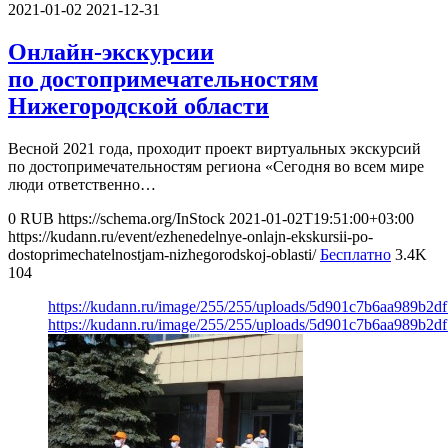
2021-01-02
2021-12-31
Онлайн-экскурсии
по достопримечательностям
Нижегородской области
Весной 2021 года, проходит проект виртуальных экскурсий
по достопримечательностям региона «Сегодня во всем мире
люди ответственно…
0
RUB
https://schema.org/InStock
2021-01-02T19:51:00+03:00
https://kudann.ru/event/ezhenedelnye-onlajn-ekskursii-po-
dostoprimechatelnostjam-nizhegorodskoj-oblasti/
Бесплатно
3.4K
104
https://kudann.ru/image/255/255/uploads/5d901c7b6aa989b2d
https://kudann.ru/image/255/255/uploads/5d901c7b6aa989b2d