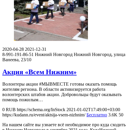
2020-04-28
2021-12-31
8-991-191-86-51
Нижний Новгород
Нижний Новгород, улица
Ванеева, 23/10
Акция «Всем Нижним»
Волонтеры акции #МЫВМЕСТЕ готовы оказать помощь
жителям региона. В области активизируется работа
волонтерских штабов акции. Добровольцы будут оказывать
помощь пожилым…
0
RUB
https://schema.org/InStock
2021-01-02T17:49:00+03:00
https://kudann.ru/event/aktsija-vsem-nizhnim/
Бесплатно
3.6K
50
На нашем сайте вы узнаете всё необходимое про куда сходить
в Нижнем Новгороде в сентябре 2021 года. КудаНижний