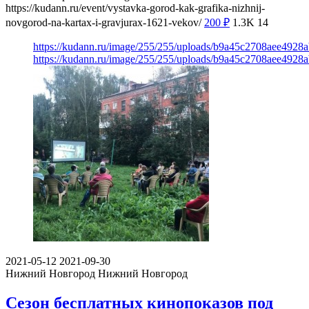
https://kudann.ru/event/vystavka-gorod-kak-grafika-nizhnij-
novgorod-na-kartax-i-gravjurax-1621-vekov/
200
₽
1.3K
14
https://kudann.ru/image/255/255/uploads/b9a45c2708aee4928
https://kudann.ru/image/255/255/uploads/b9a45c2708aee4928
2021-05-12
2021-09-30
Нижний Новгород
Нижний Новгород
Сезон бесплатных кинопоказов под