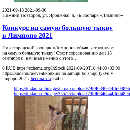
2021-09-18
2021-09-30
Нижний Новгород, ул. Ярошенко, д. 7Б
Зоопарк «Лимпопо»
Конкурс на самую большую тыкву
в Лимпопо 2021
Нижегородский зоопарк «Лимпопо» объявляет конкурс
на самую большую тыкву! Старт соревнованию дан 18
сентября и, начиная именно с этого…
0
RUB
https://schema.org/InStock
2021-09-20T18:44:00+03:00
https://kudann.ru/event/konkurs-na-samuju-bolshuju-tykvu-v-
limpopo-2021/
Бесплатно
244
6
https://kudann.ru/image/255/255/uploads/9f0f6346e44ffd048
https://kudann.ru/image/255/255/uploads/9f0f6346e44ffd048