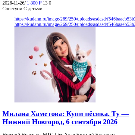
2026-11-26/
1 800
₽
13
0
Советуем С детьми
https://kudann.ru/image/269/250/uploads/asdasd/f546baaeb53
https://kudann.ru/image/269/250/uploads/asdasd/f546baaeb53
Милана Хаметова: Купи пёсика. Ту —
Нижний Новгород, 6 сентября 2026
Нижний Новгород
МТС Live Холл Нижний Новгород