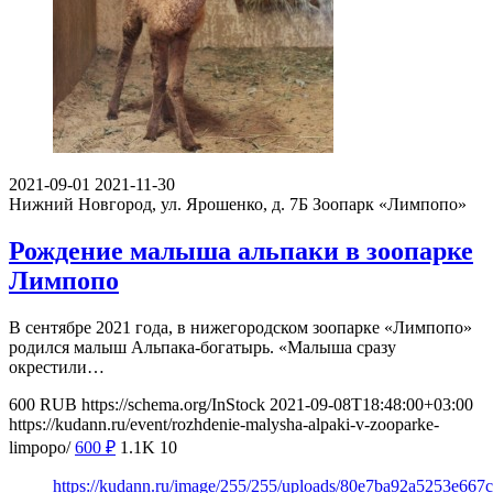
2021-09-01
2021-11-30
Нижний Новгород, ул. Ярошенко, д. 7Б
Зоопарк «Лимпопо»
Рождение малыша альпаки в зоопарке
Лимпопо
В сентябре 2021 года, в нижегородском зоопарке «Лимпопо»
родился малыш Альпака-богатырь. «Малыша сразу
окрестили…
600
RUB
https://schema.org/InStock
2021-09-08T18:48:00+03:00
https://kudann.ru/event/rozhdenie-malysha-alpaki-v-zooparke-
limpopo/
600
₽
1.1K
10
https://kudann.ru/image/255/255/uploads/80e7ba92a5253e66