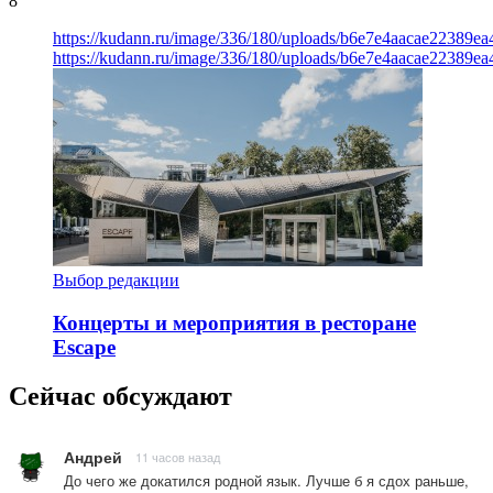
8
https://kudann.ru/image/336/180/uploads/b6e7e4aacae22389e
https://kudann.ru/image/336/180/uploads/b6e7e4aacae22389e
Выбор редакции
Концерты и мероприятия в ресторане
Escape
Сейчас обсуждают
Андрей
11 часов назад
До чего же докатился родной язык. Лучше б я сдох раньше,