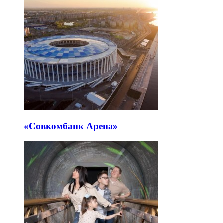
«Совкомбанк Арена⁠»