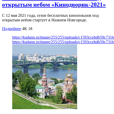
открытым небом «Кинодворик-2021»
С 12 мая 2021 года, сезон бесплатных кинопоказов под
открытым небом стартует в Нижнем Новгороде.
Подробнее
4K
18
https://kudann.ru/image/255/255/uploads/c1593ccebdb59c731
https://kudann.ru/image/255/255/uploads/c1593ccebdb59c731