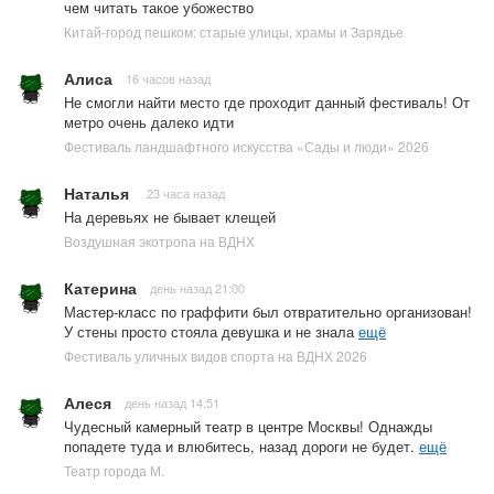
чем читать такое убожество
Китай-город пешком: старые улицы, храмы и Зарядье
Алиса
16 часов назад
Не смогли найти место где проходит данный фестиваль! От
метро очень далеко идти
Фестиваль ландшафтного искусства «Сады и люди» 2026
Наталья
23 часа назад
На деревьях не бывает клещей
Воздушная экотропа на ВДНХ
Катерина
день назад 21:00
Мастер-класс по граффити был отвратительно организован!
У стены просто стояла девушка и не знала
ещё
Фестиваль уличных видов спорта на ВДНХ 2026
Алеся
день назад 14:51
Чудесный камерный театр в центре Москвы! Однажды
попадете туда и влюбитесь, назад дороги не будет.
ещё
Театр города М.