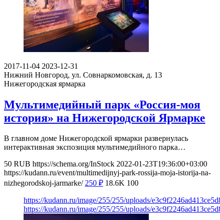
2017-11-04
2023-12-31
Нижний Новгород, ул. Совнаркомовская, д. 13
Нижегородская ярмарка
Мультимедийный парк «Россия-моя
история» на Нижегородской Ярмарке
В главном доме Нижегородской ярмарки развернулась
интерактивная экспозиция мультимедийного парка…
50
RUB
https://schema.org/InStock
2022-01-23T19:36:00+03:00
https://kudann.ru/event/multimedijnyj-park-rossija-moja-istorija-na-
nizhegorodskoj-jarmarke/
250
₽
18.6K
100
https://kudann.ru/image/255/255/uploads/e3c9f2246ad413ce5
https://kudann.ru/image/255/255/uploads/e3c9f2246ad413ce5