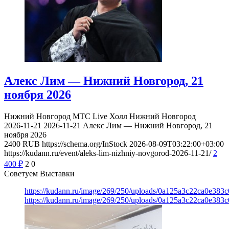
Алекс Лим — Нижний Новгород, 21
ноября 2026
Нижний Новгород
МТС Live Холл Нижний Новгород
2026-11-21
2026-11-21
Алекс Лим — Нижний Новгород, 21
ноября 2026
2400
RUB
https://schema.org/InStock
2026-08-09T03:22:00+03:00
https://kudann.ru/event/aleks-lim-nizhniy-novgorod-2026-11-21/
2
400
₽
2
0
Советуем Выставки
https://kudann.ru/image/269/250/uploads/0a125a3c22ca0e38
https://kudann.ru/image/269/250/uploads/0a125a3c22ca0e38