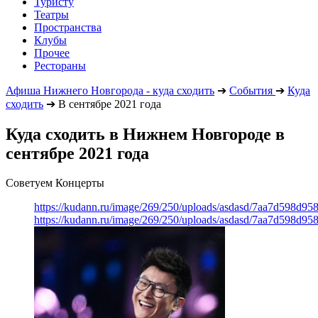
Туристу
Театры
Пространства
Клубы
Прочее
Рестораны
Афиша Нижнего Новгорода - куда сходить
➔
События
➔
Куда
сходить
➔
В сентябре 2021 года
Куда сходить в Нижнем Новгороде в
сентябре 2021 года
Советуем Концерты
https://kudann.ru/image/269/250/uploads/asdasd/7aa7d598d95
https://kudann.ru/image/269/250/uploads/asdasd/7aa7d598d95