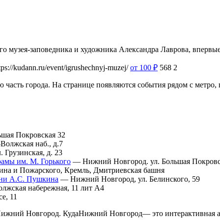
о музея-заповедника и художника Александра Лаврова, впервы
tps://kudann.ru/event/igrushechnyj-muzej/
от 100
₽
568
2
 часть города. На странице появляются события рядом с метро
ьшая Покровская 32
Волжская наб., д.7
 Грузинская, д. 23
амы им. М. Горького
— Нижний Новгород. ул. Большая Покровск
ина и Пожарского, Кремль, Дмитриевская башня
ени А.С. Пушкина
— Нижний Новгород, ул. Белинского, 59
жская набережная, 11 лит А4
е, 11
аНижний Новгород. КудаНижний Новгород— это интерактивная 