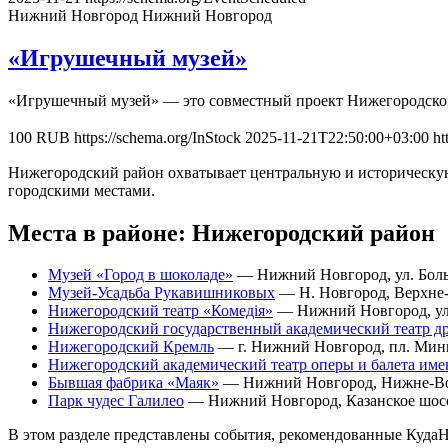
Нижний Новгород
Нижний Новгород
«Игрушечный музей»
«Игрушечный музей» — это совместный проект Нижегородског
100
RUB
https://schema.org/InStock
2025-11-21T22:50:00+03:00
ht
Нижегородский район охватывает центральную и историческую
городскими местами.
Места в районе: Нижегородский район
Музей «Город в шоколаде»
— Нижний Новгород, ул. Бол
Музей-Усадьба Рукавишниковых
— Н. Новгород, Верхне-
Нижегородский театр «Комедiя»
— Нижний Новгород, ул.
Нижегородский государственный академический театр др
Нижегородский Кремль
— г. Нижний Новгород, пл. Мин
Нижегородский академический театр оперы и балета им
Бывшая фабрика «Маяк»
— Нижний Новгород, Нижне-Вол
Парк чудес Галилео
— Нижний Новгород, Казанское шосс
В этом разделе представлены события, рекомендованные Куд