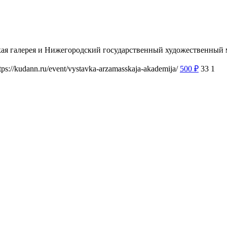
вская галерея и Нижегородский государственный художественны
tps://kudann.ru/event/vystavka-arzamasskaja-akademija/
500
₽
33
1