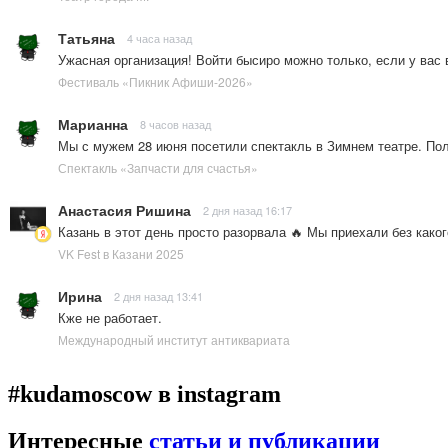
Татьяна
4 часа назад
Ужасная организация! Войти бысиро можно только, если у вас 
Фестиваль «Пикник Афиши-2026»
Марианна
8 часов назад
Мы с мужем 28 июня посетили спектакль в Зимнем театре. По
Спектакль «Запчасти для счастья»
Анастасия Ришина
2 дня назад 16:17
Казань в этот день просто разорвала 🔥 Мы приехали без како
VK Fest в Казани 2025
Ирина
2 дня назад 13:41
Кже не работает.
Международный институт антиквариата
#kudamoscow в instagram
Интересные
статьи и публикации