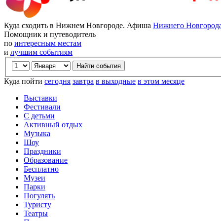
Куда сходить в Нижнем Новгороде. Афиша
Нижнего Новгород
Помощник и путеводитель
по
интересным местам
и
лучшим событиям
Куда пойти
сегодня
завтра
в выходные
в этом месяце
Выставки
Фестивали
С детьми
Активный отдых
Музыка
Шоу
Праздники
Образование
Бесплатно
Музеи
Парки
Погулять
Туристу
Театры