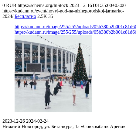
0
RUB
https://schema.org/InStock
2023-12-16T01:35:00+03:00
https://kudann.ru/event/novyj-god-na-nizhegorodskoj-jarmarke-
2024/
Бесплатно
2.5K
35
https://kudann.ru/image/255/255/uploads/05b380b2b001c81d
https://kudann.ru/image/255/255/uploads/05b380b2b001c81d
2023-12-26
2024-02-24
Нижний Новгород, ул. Бетанкура, 1а
«Совкомбанк Арена⁠»