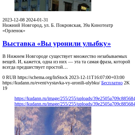
2023-12-08
2024-01-31
Нижний Новгород, ул. Б. Покровская, 39а
Кинотеатр
«Орленок»
Выставка «Вы уронили улыбку»
В Нижнем Новгороде существует множество незабываемых
вещей. И, кажется, одна из них — эта та самая фраза, которой
всегда предшествует простой…
0
RUB
https://schema.org/InStock
2023-12-11T16:07:00+03:00
https://kudann.ru/event/vystavka-vy-uronili-ulybku/
Бесплатно
2K
19
https://kudann.ru/image/255/255/uploads/39e2505a709c8856
https://kudann.ru/image/255/255/uploads/39e2505a709c8856