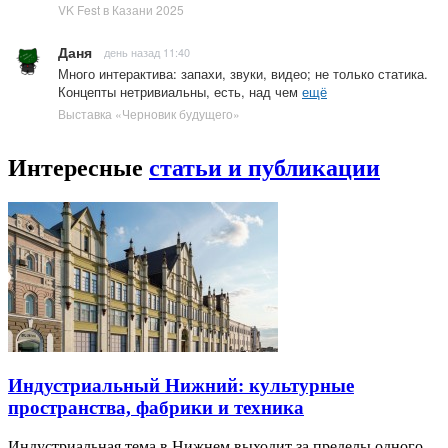
VK Fest в Казани 2025
Даня
день назад 11:40
Много интерактива: запахи, звуки, видео; не только статика.
Концепты нетривиальны, есть, над чем
ещё
Выставка «Черновик будущего»
Интересные
статьи и публикации
Индустриальный Нижний: культурные
пространства, фабрики и техника
Индустриальная тема в Нижнем выходит за пределы одного