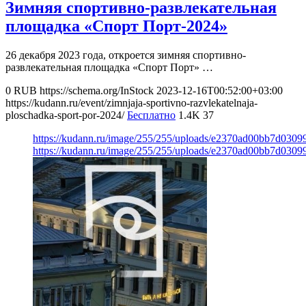
Зимняя спортивно-развлекательная
площадка «Спорт Порт-2024»
26 декабря 2023 года, откроется зимняя спортивно-
развлекательная площадка «Спорт Порт» …
0
RUB
https://schema.org/InStock
2023-12-16T00:52:00+03:00
https://kudann.ru/event/zimnjaja-sportivno-razvlekatelnaja-
ploschadka-sport-por-2024/
Бесплатно
1.4K
37
https://kudann.ru/image/255/255/uploads/e2370ad00bb7d030
https://kudann.ru/image/255/255/uploads/e2370ad00bb7d030