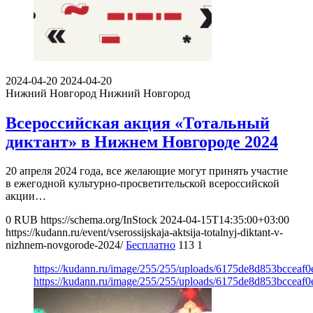
2024-04-20
2024-04-20
Нижний Новгород
Нижний Новгород
Всероссийская акция «Тотальный
диктант» в Нижнем Новгороде 2024
20 апреля 2024 года, все желающие могут принять участие
в ежегодной культурно-просветительской всероссийской
акции…
0
RUB
https://schema.org/InStock
2024-04-15T14:35:00+03:00
https://kudann.ru/event/vserossijskaja-aktsija-totalnyj-diktant-v-
nizhnem-novgorode-2024/
Бесплатно
113
1
https://kudann.ru/image/255/255/uploads/6175de8d853bcceaf
https://kudann.ru/image/255/255/uploads/6175de8d853bcceaf