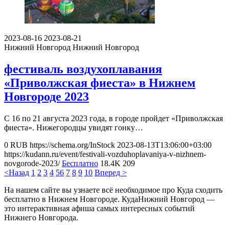
2023-08-16
2023-08-21
Нижний Новгород
Нижний Новгород
фестиваль воздухоплавания
«Приволжская фиеста» в Нижнем
Новгороде 2023
С 16 по 21 августа 2023 года, в городе пройдет «Приволжская
фиеста». Нижегородцы увидят гонку…
0
RUB
https://schema.org/InStock
2023-08-13T13:06:00+03:00
https://kudann.ru/event/festivali-vozduhoplavaniya-v-nizhnem-
novgorode-2023/
Бесплатно
18.4K
209
<Назад
1
2
3
4
5
6
7
8
9
10
Вперед >
На нашем сайте вы узнаете всё необходимое про Куда сходить
бесплатно в Нижнем Новгороде. КудаНижний Новгород —
это интерактивная афиша самых интересных событий
Нижнего Новгорода.