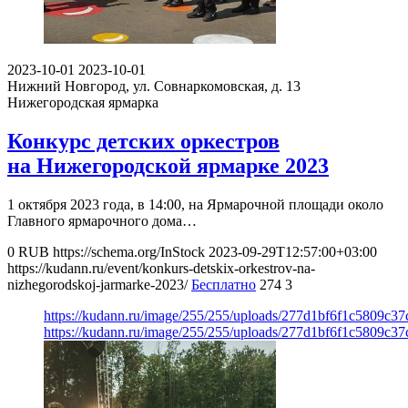
2023-10-01
2023-10-01
Нижний Новгород, ул. Совнаркомовская, д. 13
Нижегородская ярмарка
Конкурс детских оркестров
на Нижегородской ярмарке 2023
1 октября 2023 года, в 14:00, на Ярмарочной площади около
Главного ярмарочного дома…
0
RUB
https://schema.org/InStock
2023-09-29T12:57:00+03:00
https://kudann.ru/event/konkurs-detskix-orkestrov-na-
nizhegorodskoj-jarmarke-2023/
Бесплатно
274
3
https://kudann.ru/image/255/255/uploads/277d1bf6f1c5809c3
https://kudann.ru/image/255/255/uploads/277d1bf6f1c5809c3