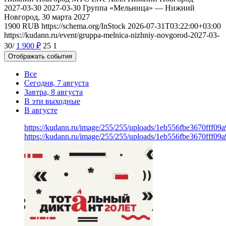
2027-03-30
2027-03-30
Группа «Мельница» — Нижний
Новгород, 30 марта 2027
1900
RUB
https://schema.org/InStock
2026-07-31T03:22:00+03:00
https://kudann.ru/event/gruppa-melnica-nizhniy-novgorod-2027-03-
30/
1 900
₽
25
1
Отображать события
Все
Сегодня, 7 августа
Завтра, 8 августа
В эти выходные
В августе
https://kudann.ru/image/255/255/uploads/1eb556fbe3670fff0
https://kudann.ru/image/255/255/uploads/1eb556fbe3670fff0