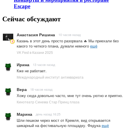
Escape
Сейчас обсуждают
Анастасия Ришина
10 часов назад
Казань в этот день просто разорвала 🔥 Мы приехали без
какого то четкого плана, думали немного
ещё
VK Fest в Казани 2025
Ирина
13 часов назад
Кже не работает.
Международный институт антиквариата
Вера
18 часов назад
Хожу сюда довольно часто, мне тут очень уютно и приятно.
Кинотеатр Синема Стар Принц плаза
Марина
день назад 16:25
Шли пешком через мост от Кремля, вид открывается
шикарный на фестивальную площадку. Федука
ещё