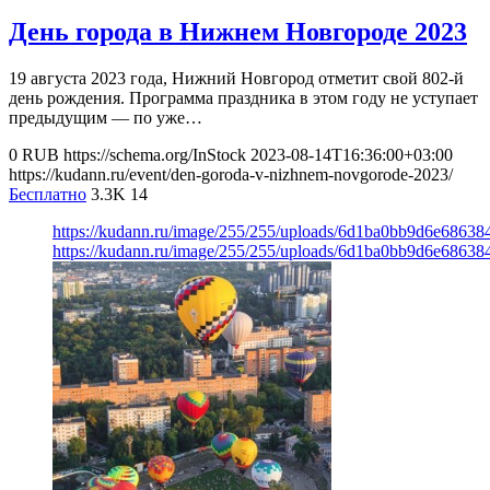
День города в Нижнем Новгороде 2023
19 августа 2023 года, Нижний Новгород отметит свой 802-й
день рождения. Программа праздника в этом году не уступает
предыдущим — по уже…
0
RUB
https://schema.org/InStock
2023-08-14T16:36:00+03:00
https://kudann.ru/event/den-goroda-v-nizhnem-novgorode-2023/
Бесплатно
3.3K
14
https://kudann.ru/image/255/255/uploads/6d1ba0bb9d6e6863
https://kudann.ru/image/255/255/uploads/6d1ba0bb9d6e6863