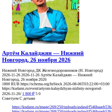
Артём Калайджян — Нижний
Новгород, 26 ноября 2026
Нижний Новгород
ДК Железнодорожников (Н. Новгород)
2026-11-26
2026-11-26
Артём Калайджян — Нижний
Новгород, 26 ноября 2026
1800
RUB
https://schema.org/InStock
2026-08-06T03:22:00+03:00
https://kudann.ru/event/artyom-kalaydzhyan-nizhniy-novgorod-
2026-11-26/
1 800
₽
5
0
Советуем С детьми
https://kudann.ru/image/269/250/uploads/asdasd/f546baaeb53
https://kudann.ru/image/269/250/uploads/asdasd/f546baaeb53