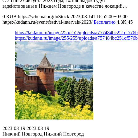
С 25 по 27 августа 2023 года, 14 площадок будут
задействованы в Нижнем Новгороде в качестве локаций…
0
RUB
https://schema.org/InStock
2023-08-14T16:55:00+03:00
https://kudann.ru/event/festival-intervals-2023/
Бесплатно
4.3K
45
https://kudann.ru/image/255/255/uploads/a757484bc251cf57
https://kudann.ru/image/255/255/uploads/a757484bc251cf57
2023-08-19
2023-08-19
Нижний Новгород
Нижний Новгород