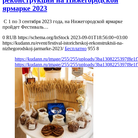
ярмарке 2023
С 1 по 3 сентября 2023 года, на Нижегородской ярмарке
пройдет Фестиваль…
0
RUB
https://schema.org/InStock
2023-09-01T18:56:00+03:00
https://kudann.ru/event/festival-istoricheskoj-rekonstruktsii-na-
nizhegorodskoj-jarmarke-2023/
Бесплатно
955
8
https://kudann.ru/image/255/255/uploads/3ba1308225397f8e1
https://kudann.ru/image/255/255/uploads/3ba1308225397f8e1