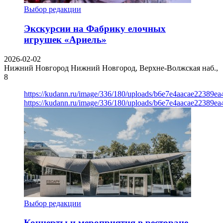
Выбор редакции
Экскурсии на Фабрику елочных
игрушек «Ариель»
2026-02-02
Нижний Новгород
Нижний Новгород, Верхне-Волжская наб.,
8
https://kudann.ru/image/336/180/uploads/b6e7e4aacae22389e
https://kudann.ru/image/336/180/uploads/b6e7e4aacae22389e
Выбор редакции
Концерты и мероприятия в ресторане