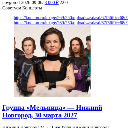
novgorod-2026-09-06/
3 000
₽
22
0
Советуем Концерты
https://kudann.ru/image/269/250/uploads/asdasd/67f56f0cc68
https://kudann.ru/image/269/250/uploads/asdasd/67f56f0cc68
Группа «Мельница» — Нижний
Новгород, 30 марта 2027
Нижний Новгород
МТС Live Холл Нижний Новгород