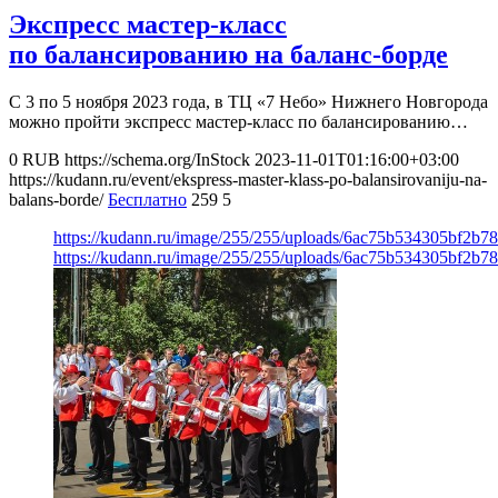
Экспресс мастер-класс
по балансированию на баланс-борде
С 3 по 5 ноября 2023 года, в ТЦ «7 Небо» Нижнего Новгорода
можно пройти экспресс мастер-класс по балансированию…
0
RUB
https://schema.org/InStock
2023-11-01T01:16:00+03:00
https://kudann.ru/event/ekspress-master-klass-po-balansirovaniju-na-
balans-borde/
Бесплатно
259
5
https://kudann.ru/image/255/255/uploads/6ac75b534305bf2b7
https://kudann.ru/image/255/255/uploads/6ac75b534305bf2b7