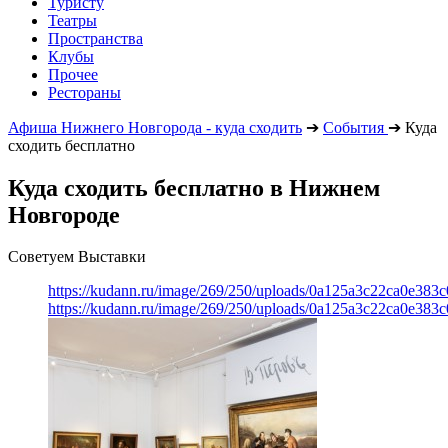
Туристу
Театры
Пространства
Клубы
Прочее
Рестораны
Афиша Нижнего Новгорода - куда сходить
➔
События
➔
Куда
сходить бесплатно
Куда сходить бесплатно в Нижнем
Новгороде
Советуем Выставки
https://kudann.ru/image/269/250/uploads/0a125a3c22ca0e38
https://kudann.ru/image/269/250/uploads/0a125a3c22ca0e38